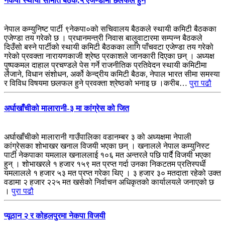
नेकपा स्थायी समिति बैठक,५ एजेण्डामा छलफल हुने
नेपाल कम्युनिष्ट पार्टी ९नेकपा०को सचिवालय बैठकले स्थायी कमिटी बैठकका
एजेण्डा तय गरेको छ । प्रधानमन्त्री निवास बालुवाटारमा सम्पन्न बैठकले
दिउँसो बस्ने पार्टीको स्थायी कमिटी बैठकका लागि पाँचवटा एजेण्डा तय गरेको
गरेको प्रवक्ता नारायणकाजी श्रेष्ठ प्रकाशले जानकारी दिएका छन् । अध्यक्ष
पुष्पकमल दाहाल प्रचण्डले पेस गर्ने राजनीतिक प्रतिवेदन स्थायी कमिटीमा
लैजाने, विधान संशोधन, अर्को केन्द्रीय कमिटी बैठक, नेपाल भारत सीमा समस्या
र विविध विषयमा छलफल हुने प्रवक्ता श्रेष्ठको भनाइ छ ।करीब…
पुरा पढौ
अर्घाखाँचीको मालारानी-३ मा कांग्रेस को जित
अर्घाखाँचीको मालारानी गाउँपालिका वडानम्बर ३ को अध्यक्षमा नेपाली
कांग्रेसका शोभाखर खनाल विजयी भएका छन् । खनालले नेपाल कम्युनिस्ट
पार्टी नेकपाका यमलाल खनाललाई १०६ मत अन्तरले पछि पार्दै विजयी भएका
हुन् । शोभाखरले १ हजार १५९ मत प्रप्त गर्दा उनका निकटतम प्रतिस्पर्धी
यमलालले १ हजार ५३ मत प्रप्त गरेका थिए । ३ हजार ३० मतदाता रहेको उक्त
वडामा २ हजार २२५ मत खसेको निर्वाचन अधिकृतको कार्यालयले जनाएको छ
।
पुरा पढौ
प्यूठान २ र कोहलपुरमा नेकपा विजयी