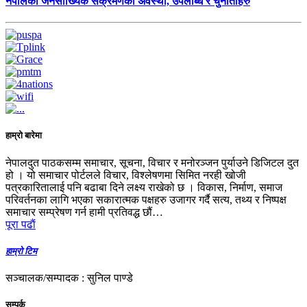
नेपालको जनसांख्यिक संक्रमणको अवस्था, उपलब्धि र चुनौतीहरु
हाम्रो बारेमा
नेपालदुत पाठकसम्म समाचार, सूचना, विचार र मनोरञ्जन पुर्याउने डिजिटल दुत
हो । यो समाचार पोर्टलले विचार, विश्लेषणमा सिमित नरही खोजी
पत्रकारितालाई पनि बढाबा दिने लक्ष्य राखेको छ । विकास, निर्माण, समाज
परिवर्तनका लागि भएका सकारात्मक पक्षहरु उजागर गर्दै सत्य, तथ्य र निष्पक्ष
समाचार सम्प्रेषण गर्न हामी प्रतिवद्ध छौं…
पूरा पढाैं
हाम्रो टिम
सञ्चालक/सम्पादक : सुनिल पाण्डे
सम्पर्क