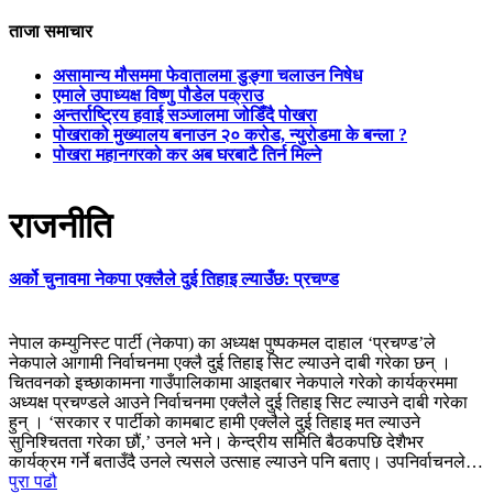
ताजा समाचार
असामान्य मौसममा फेवातालमा डुङ्गा चलाउन निषेध
एमाले उपाध्यक्ष विष्णु पौडेल पक्राउ
अन्तर्राष्ट्रिय हवाई सञ्जालमा जोडिँदै पोखरा
पोखराको मुख्यालय बनाउन २० करोड, न्युरोडमा के बन्ला ?
पोखरा महानगरको कर अब घरबाटै तिर्न मिल्ने
राजनीति
अर्को चुनावमा नेकपा एक्लैले दुई तिहाइ ल्याउँछ: प्रचण्ड
नेपाल कम्युनिस्ट पार्टी (नेकपा) का अध्यक्ष पुष्पकमल दाहाल ‘प्रचण्ड’ले
नेकपाले आगामी निर्वाचनमा एक्लै दुई तिहाइ सिट ल्याउने दाबी गरेका छन् ।
चितवनको इच्छाकामना गाउँपालिकामा आइतबार नेकपाले गरेको कार्यक्रममा
अध्यक्ष प्रचण्डले आउने निर्वाचनमा एक्लैले दुई तिहाइ सिट ल्याउने दाबी गरेका
हुन् । ‘सरकार र पार्टीको कामबाट हामी एक्लैले दुई तिहाइ मत ल्याउने
सुनिश्चितता गरेका छौं,’ उनले भने। केन्द्रीय समिति बैठकपछि देशैभर
कार्यक्रम गर्ने बताउँदै उनले त्यसले उत्साह ल्याउने पनि बताए। उपनिर्वाचनले…
पुरा पढौ