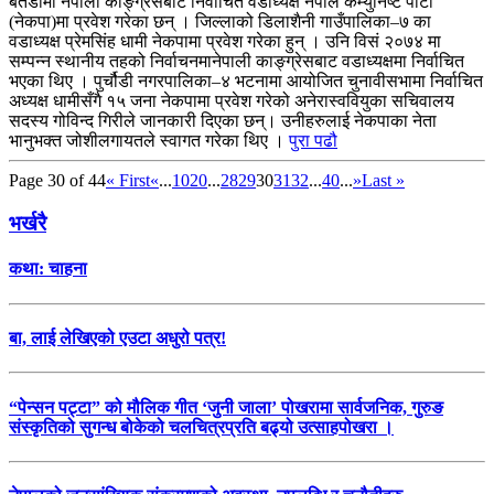
बैतडीमा नेपाली काङ्ग्रेसबाट निर्वाचित वडाध्यक्ष नेपाल कम्युनिष्ट पार्टी
(नेकपा)मा प्रवेश गरेका छन् । जिल्लाको डिलाशैनी गाउँपालिका–७ का
वडाध्यक्ष प्रेमसिंह धामी नेकपामा प्रवेश गरेका हुन् । उनि विसं २०७४ मा
सम्पन्न स्थानीय तहको निर्वाचनमानेपाली काङ्ग्रेसबाट वडाध्यक्षमा निर्वाचित
भएका थिए । पुर्चौडी नगरपालिका–४ भटनामा आयोजित चुनावीसभामा निर्वाचित
अध्यक्ष धामीसँगै १५ जना नेकपामा प्रवेश गरेको अनेरास्ववियुका सचिवालय
सदस्य गोविन्द गिरीले जानकारी दिएका छन्। उनीहरुलाई नेकपाका नेता
भानुभक्त जोशीलगायतले स्वागत गरेका थिए ।
पुरा पढौ
Page 30 of 44
« First
«
...
10
20
...
28
29
30
31
32
...
40
...
»
Last »
भर्खरै
कथा: चाहना
बा, लाई लेखिएको एउटा अधुरो पत्र!
“पेन्सन पट्टा” को मौलिक गीत ‘जुनी जाला’ पोखरामा सार्वजनिक, गुरुङ
संस्कृतिको सुगन्ध बोकेको चलचित्रप्रति बढ्यो उत्साहपोखरा ।