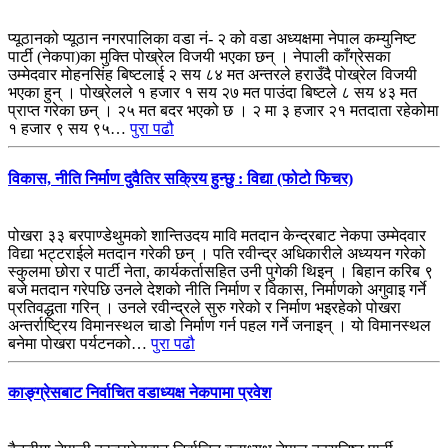
प्यूठानको प्यूठान नगरपालिका वडा नं- २ को वडा अध्यक्षमा नेपाल कम्युनिष्ट
पार्टी (नेकपा)का मुक्ति पोख्रेल विजयी भएका छन् । नेपाली काँग्रेसका
उम्मेदवार मोहनसिंह बिष्टलाई २ सय ८४ मत अन्तरले हराउँदै पोख्रेल विजयी
भएका हुन् । पोख्रेलले १ हजार १ सय २७ मत पाउंदा बिष्टले ८ सय ४३ मत
प्राप्त गरेका छन् । २५ मत बदर भएको छ । २ मा ३ हजार २१ मतदाता रहेकोमा
१ हजार ९ सय ९५…
पुरा पढौ
विकास, नीति निर्माण दुवैतिर सक्रिय हुन्छु : विद्या (फोटो फिचर)
पोखरा ३३ बरपाण्डेथुमको शान्तिउदय मावि मतदान केन्द्रबाट नेकपा उम्मेदवार
विद्या भट्टराईले मतदान गरेकी छन् । पति रवीन्द्र अधिकारीले अध्ययन गरेको
स्कुलमा छोरा र पार्टी नेता, कार्यकर्तासहित उनी पुगेकी थिइन् । बिहान करिब ९
बजे मतदान गरेपछि उनले देशको नीति निर्माण र विकास, निर्माणको अगुवाइ गर्ने
प्रतिवद्धता गरिन् । उनले रवीन्द्रले सुरु गरेको र निर्माण भइरहेको पोखरा
अन्तर्राष्ट्रिय विमानस्थल चाडो निर्माण गर्न पहल गर्ने जनाइन् । यो विमानस्थल
बनेमा पोखरा पर्यटनको…
पुरा पढौ
काङ्ग्रेसबाट निर्वाचित वडाध्यक्ष नेकपामा प्रवेश