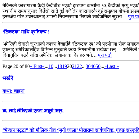
मेक्सिको कारागारमा कैदी कैदीबीच भएको झडपमा कम्तीमा १६ कैदीको मृत्यु भएको
स्थानीय समयानुसार दिउँसो साढे दुई बजेतिर कारागारकै दुई समूहका बीचमा झड
हस्तक्षेप गरेर अवस्थालाई आफ्नो नियन्त्रणमा लिएको सार्वजनिक सुरक्षा…
पुरा प
‘टिकटक’ माथि प्रतिबन्ध !
अमेरिकी सेनाले सुरक्षाको कारण देखाउँदै ‘टिकटक एप’ को प्रयोगमा रोक लगाए
एपलाई अमेरिकासहित विभिन्न मुलुकले कडा निगरानीमा राखेका छन् । अमेरिकी 
दिनानुदिन बढ्दै जाँदा अमेरिका लगायतका देशहरु भने…
पुरा पढौ
Page 20 of 80
« First
«
...
10
...
18
19
20
21
22
...
30
40
50
...
»
Last »
भर्खरै
कथा: चाहना
बा, लाई लेखिएको एउटा अधुरो पत्र!
“पेन्सन पट्टा” को मौलिक गीत ‘जुनी जाला’ पोखरामा सार्वजनिक, गुरुङ संस्कृ