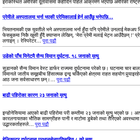
इराकस्थित अमेरिकी दूतावासमा केहीदिन पहिले आक्रमण भएपछि अमेरिकी राष्
प्रेमीले अस्पतालमा भर्ना भएकी प्रेमिकालाई हेर्न आउँछु भनेपछि…
भियतनामकी एक युवतीले भने अस्पतालमा भर्ना हुँदा पनि प्रेमीले उनलाई मेकअप 
फेसबुकमा निकै खुसी हुँदै क्याप्सन लेखिन्, ‘मेरा प्रेमी मलाई भेट्न आउँदैछन्
लगाइन् । रेस्पिरेटर…
पुरा पढौ
उडेको पाँच मिनेटमै सैन्य विमान दुर्घटना, १८ जनाको मृत्यु
सुडानको सैन्य विमान वेस्ट डार्फर राज्यमा दुर्घटनामा परेको छ। घटनामा चार 
विमानले जातीय समूहबीच हिंसात्मक द्वन्द्व चर्किएको क्षेत्रमा राहत सहयोग पु
आठ जना सर्वसाधारण छन्।…
पुरा पढौ
बाढी पहिरोका कारण २३ जनाको मृत्यु
इन्डोनेसियामा आएको बाढी पहिरोमा परी कम्तीमा २३ जनाको मृत्यु भएको छ । अत्या
कारलगायतका भौतिक सामग्रीहरु पानी र माटोमा डुबेको तथा तैरिएको अवस्थामा देखि
उद्धारकर्ताहरुले…
पुरा पढौ
हेलिकप्टर दुर्घटनामा प्रधानसेनापतिसहित ८ को मृत्यु