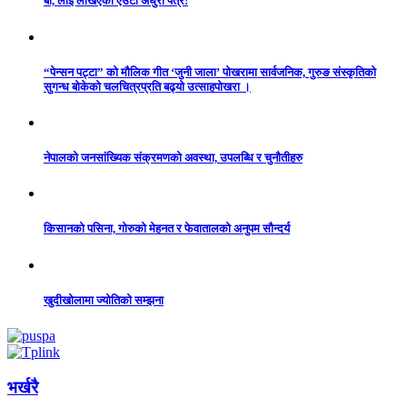
बा, लाई लेखिएको एउटा अधुरो पत्र!
“पेन्सन पट्टा” को मौलिक गीत ‘जुनी जाला’ पोखरामा सार्वजनिक, गुरुङ संस्कृतिको
सुगन्ध बोकेको चलचित्रप्रति बढ्यो उत्साहपोखरा ।
नेपालको जनसांख्यिक संक्रमणको अवस्था, उपलब्धि र चुनौतीहरु
किसानको पसिना, गोरुको मेहनत र फेवातालको अनुपम सौन्दर्य
खुदीखोलामा ज्योतिको सम्झना
भर्खरै