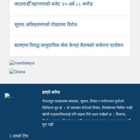
काठमाडौँ महानगरको बजेट २५ अर्ब ८८ करोड
सुस्ता अतिक्रमणको पोखरामा विरोध
बलश्रम विरुद्ध सामुदायिक सेवा केन्द्र बैदामको सचेतना प्रर्दशन
हाम्रो बारेमा
नेपालदुत पाठकसम्म समाचार, सूचना, विचार र मनोरञ्जन पुर्याउने
डिजिटल दुत हो । यो समाचार पोर्टलले विचार, विश्लेषणमा सिमित नरही
खोजी पत्रकारितालाई पनि बढाबा दिने लक्ष्य राखेको छ । विकास,
निर्माण, समाज परिवर्तनका लागि भएका सकारात्मक पक्षहरु उजागर गर्दै
पूरा पढाैं
सत्य, तथ्य र निष्पक्ष समाचार सम्प्रेषण गर्न हामी प्रतिवद्ध छौं…
हाम्रो टिम