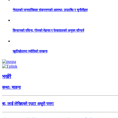
नेपालको जनसांख्यिक संक्रमणको अवस्था, उपलब्धि र चुनौतीहरु
किसानको पसिना, गोरुको मेहनत र फेवातालको अनुपम सौन्दर्य
खुदीखोलामा ज्योतिको सम्झना
भर्खरै
कथा: चाहना
बा, लाई लेखिएको एउटा अधुरो पत्र!