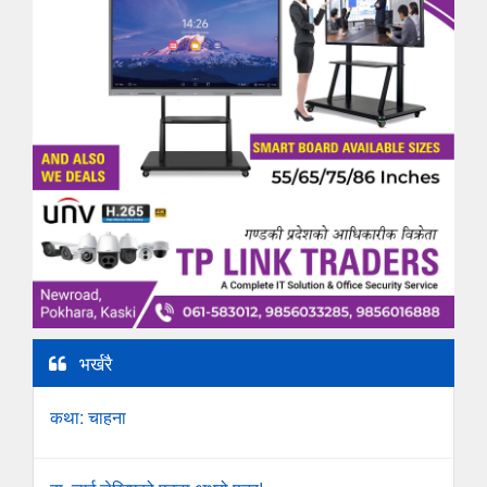
भर्खरै
कथा: चाहना