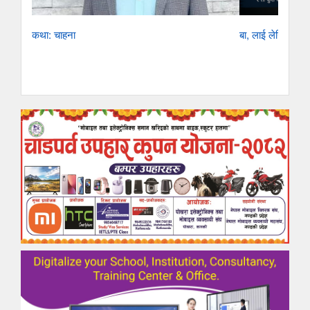
कथा: चाहना
बा, लाई लेखिएको ए