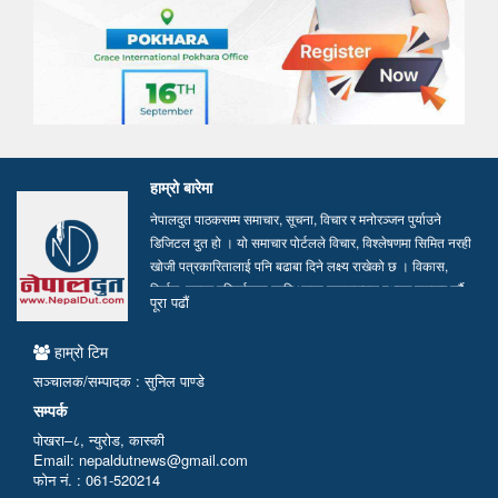
हाम्रो बारेमा
नेपालदुत पाठकसम्म समाचार, सूचना, विचार र मनोरञ्जन पुर्याउने
डिजिटल दुत हो । यो समाचार पोर्टलले विचार, विश्लेषणमा सिमित नरही
खोजी पत्रकारितालाई पनि बढाबा दिने लक्ष्य राखेको छ । विकास,
निर्माण, समाज परिवर्तनका लागि भएका सकारात्मक पक्षहरु उजागर गर्दै
पूरा पढाैं
सत्य, तथ्य र निष्पक्ष समाचार सम्प्रेषण गर्न हामी प्रतिवद्ध छौं…
हाम्रो टिम
सञ्चालक/सम्पादक : सुनिल पाण्डे
सम्पर्क
पोखरा–८, न्युरोड, कास्की
Email: nepaldutnews@gmail.com
फोन नं. : 061-520214