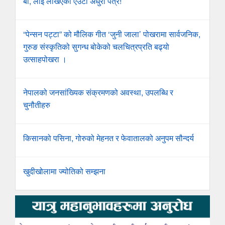
बा, लाई लेखिएको एउटा अधुरो पत्र!
“पेन्सन पट्टा” को मौलिक गीत ‘जुनी जाला’ पोखरामा सार्वजनिक,
गुरुङ संस्कृतिको सुगन्ध बोकेको चलचित्रप्रति बढ्यो
उत्साहपोखरा ।
नेपालको जनसांख्यिक संक्रमणको अवस्था, उपलब्धि र
चुनौतीहरु
किसानको पसिना, गोरुको मेहनत र फेवातालको अनुपम सौन्दर्य
खुदीखोलामा ज्योतिको सम्झना