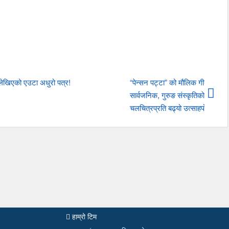
 लेखिएको एउटा अधुरो पत्र!
“पेन्सन पट्टा” को मौलिक गीत ‘जुनी 
सार्वजनिक, गुरुङ संस्कृतिको सुगन्ध 
चलचित्रप्रति बढ्यो उत्साहपोखरा ।
हाम्रो टिम