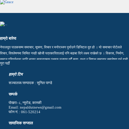
हाम्रो बारेमा
नेपालदुत पाठकसम्म समाचार, सूचना, विचार र मनोरञ्जन पुर्याउने डिजिटल दुत हो । यो समाचार पोर्टलले
विचार, विश्लेषणमा सिमित नरही खोजी पत्रकारितालाई पनि बढाबा दिने लक्ष्य राखेको छ । विकास, निर्माण,
समाज परिवर्तनका लागि भएका सकारात्मक पक्षहरु उजागर गर्दै सत्य, तथ्य र निष्पक्ष समाचार सम्प्रेषण गर्न हामी
पूरा पढाैं
प्रतिवद्ध छौं…
हाम्रो टिम
सञ्चालक/सम्पादक : सुनिल पाण्डे
सम्पर्क
पोखरा–८, न्युरोड, कास्की
Email: nepaldutnews@gmail.com
फोन नं. : 061-520214
सामाजिक सन्जाल