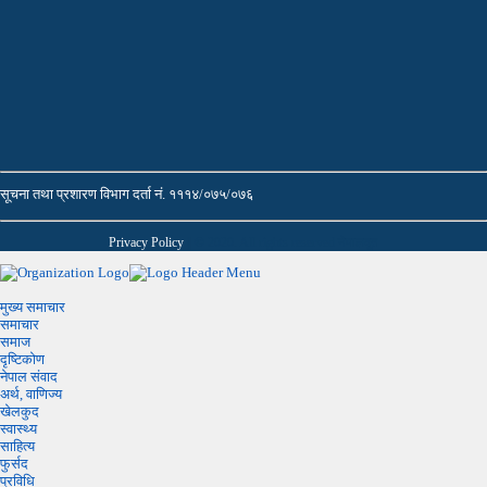
सूचना तथा प्रशारण विभाग दर्ता नं. १११४/०७५/०७६
Privacy Policy
|| © 2020. All rights reserved नेपालदूत
मुख्य समाचार
समाचार
समाज
दृष्टिकोण
नेपाल संवाद
अर्थ, वाणिज्य
खेलकुद
स्वास्थ्य
साहित्य
फुर्सद
प्रविधि