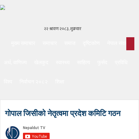
मुख्य समाचार
समाचार
समाज
दृष्टिकोण
नेपाल संवाद
अर्थ, वाणिज्य
खेलकुद
स्वास्थ्य
साहित्य
फुर्सद
प्रविधि
विश्व
निर्वाचन २०८२
शिक्षा
गोपाल जिसीको नेतृत्वमा प्रदेश कमिटि गठन