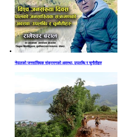
नेपालको जनसांख्यिक संक्रमणको अवस्था, उपलब्धि र चुनौतीहरु