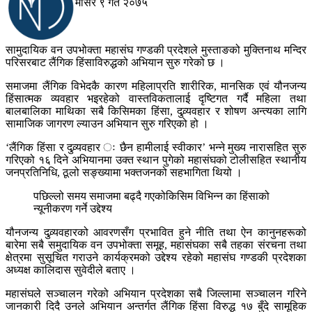
मंसिर ९ गते २०७५
सामुदायिक वन उपभोक्ता महासंघ गण्डकी प्रदेशले मुस्ताङको मुक्तिनाथ मन्दिर
परिसरबाट लैंगिक हिंसाविरुद्धको अभियान सुरु गरेको छ ।
समाजमा लैंगिक विभेदकै कारण महिलाप्रति शारीरिक, मानसिक एवं यौनजन्य
हिंसात्मक व्यवहार भइरहेको वास्तविकतालाई दृष्टिगत गर्दै महिला तथा
बालबालिका माथिका सबै किसिमका हिंसा, दुव्र्यवहार र शोषण अन्त्यका लागि
सामाजिक जागरण ल्याउन अभियान सुरु गरिएको हो ।
‘लैंगिक हिंसा र दुव्र्यवहार ः छैन हामीलाई स्वीकार’ भन्ने मुख्य नारासहित सुरु
गरिएको १६ दिने अभियानमा उक्त स्थान पुगेको महासंघको टोलीसहित स्थानीय
जनप्रतिनिधि, ठूलो सङ्ख्यामा भक्तजनको सहभागिता थियो ।
पछिल्लो समय समाजमा बढ्दै गएकोकिसिम विभिन्न का हिंसाको
न्यूनीकरण गर्ने उद्देश्य
यौनजन्य दुव्र्यवहारको आवरणसँग प्रभावित हुने नीति तथा ऐन कानुनहरूको
बारेमा सबै समुदायिक वन उपभोक्ता समूह, महासंघका सबै तहका संरचना तथा
क्षेत्रमा सुसूचित गराउने कार्यक्रमको उद्देश्य रहेको महासंघ गण्डकी प्रदेशका
अध्यक्ष कालिदास सुवेदीले बताए ।
महासंघले सञ्चालन गरेको अभियान प्रदेशका सबै जिल्लामा सञ्चालन गरिने
जानकारी दिदै उनले अभियान अन्तर्गत लैंगिक हिंसा विरुद्ध १७ बुँदे सामूहिक