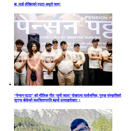
बा, लाई लेखिएको एउटा अधुरो पत्र!
“पेन्सन पट्टा” को मौलिक गीत ‘जुनी जाला’ पोखरामा सार्वजनिक, गुरुङ संस्कृतिको
सुगन्ध बोकेको चलचित्रप्रति बढ्यो उत्साहपोखरा ।