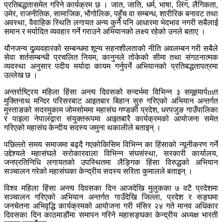
प्रतिबद्धतासमेत गरिने कार्यक्रम छ । जात, जाति, धर्म, भाषा, लिंग, लैंगिकता,
उमेर, राजनीतिक, सामाजिक, भौगोलिक, पहुँच वा सम्बन्ध, शारीरिक बनावट तथा
अवस्था, वैवाहिक स्थिति लगायत अन्य कुनै पनि आधारमा भेदभाव नगरी सबैलाई
समान र मर्यादित व्यवहार गर्ने गराउने अभियानको लक्ष्य रहेको उनले बताए ।
यौनजन्य दुव्र्यवहारको सम्बन्धमा शून्य सहनशीलताको नीति अवलम्बन गरी सबैले
सेवा शर्तसम्बन्धी प्रचलित नियम, कानुनले तोकेको सीमा तथा संगठनात्मक
व्यवस्था अनुसार पदीय मर्यादा कायम गर्नुपर्ने अभियानको प्रतिबद्धतापत्रमा
उल्लेख छ ।
अन्तर्राष्ट्रिय महिला हिंसा अन्त्य दिवसको सन्दर्भमा विभिन्न ३ समूहमार्पmत
मुक्तिनाथ मन्दिर परिसरबाट आइतबार बिहान सुरु गरिएको अभियान अन्तर्गत
मुस्ताङको सदरमुकाम जोमसोममा महासंघ गण्डकी प्रदेश, धरपजुङ गाउँपालिका
र पाइला नेपालद्वारा संयुक्तरूपमा आइतबारै कार्यक्रमको आयोजना समेत
गरिएको महासंघ केन्दीय सदस्य जमुना थकालीले बताइन् ।
पछिल्लो समय समाजमा बढ्दै गएकोकिसिम विभिन्न का हिंसाको न्यूनीकरण गर्ने
उद्देश्यले महासंघले सरोकारवाला विभिन्न संघसंस्था, सरकारी कार्यालय,
जनप्रतिनिधि लगायतको उपस्थितमा लैङ्गिक हिंसा विरुद्धको अभियान
सञ्चालन गरेको महासंघका केन्द्रीय सदस्य सरिता कुमालले बताइन् ।
विश्व महिला हिंसा अन्त्य दिवसका दिन आजदेखि मुलुकका ७ वटै प्रदेशमा
सञ्चालन गरिएको अभियान अन्तर्गत गाउँदेखि जिल्ला, प्रदेश र सङ्घमा
जनचेतना अभिवृद्धि कार्यक्रमको आयोजना गरी मंसिर २४ गते मानव अधिकार
दिवसका दिन काठमाडौंमा समापन गरिने महासङ्घका केन्द्रीय अध्यक्ष भारती