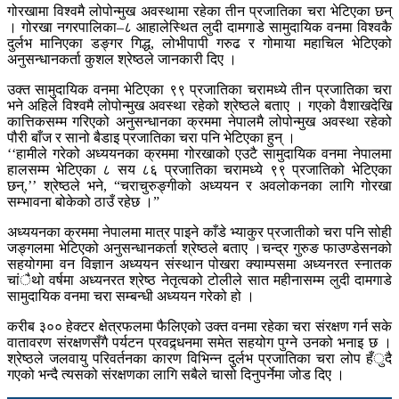
गोरखामा विश्वमै लोपोन्मुख अवस्थामा रहेका तीन प्रजातिका चरा भेटिएका छन्
। गोरखा नगरपालिका–८ आहालेस्थित लुदी दामगाडे सामुदायिक वनमा विश्वकै
दुर्लभ मानिएका डङ्गर गिद्ध, लोभीपापी गरुढ र गोमाया महाचिल भेटिएको
अनुसन्धानकर्ता कुशल श्रेष्ठले जानकारी दिए ।
उक्त सामुदायिक वनमा भेटिएका ९९ प्रजातिका चरामध्ये तीन प्रजातिका चरा
भने अहिले विश्वमै लोपोन्मुख अवस्था रहेको श्रेष्ठले बताए । गएको वैशाखदेखि
कात्तिकसम्म गरिएको अनुसन्धानका क्रममा नेपालमै लोपोन्मुख अवस्था रहेको
पौरी बाँज र सानो बैडाइ प्रजातिका चरा पनि भेटिएका हुन् ।
‘‘हामीले गरेको अध्ययनका क्रममा गोरखाको एउटै सामुदायिक वनमा नेपालमा
हालसम्म भेटिएका ८ सय ८६ प्रजातिका चरामध्ये ९९ प्रजातिको भेटिएका
छन्,’’ श्रेष्ठले भने, “चराचुरुङ्गीको अध्ययन र अवलोकनका लागि गोरखा
सम्भावना बोकेको ठाउँ रहेछ ।”
अध्ययनका क्रममा नेपालमा मात्र पाइने काँडे भ्याकुर प्रजातीको चरा पनि सोही
जङ्गलमा भेटिएको अनुसन्धानकर्ता श्रेष्ठले बताए ।चन्द्र गुरुङ फाउण्डेसनको
सहयोगमा वन विज्ञान अध्ययन संस्थान पोखरा क्याम्पसमा अध्यनरत स्नातक
चांैथो वर्षमा अध्यनरत श्रेष्ठ नेतृत्वको टोलीले सात महीनासम्म लुदी दामगाडे
सामुदायिक वनमा चरा सम्बन्धी अध्ययन गरेको हो ।
करीब ३०० हेक्टर क्षेत्रफलमा फैलिएको उक्त वनमा रहेका चरा संरक्षण गर्न सके
वातावरण संरक्षणसँगै पर्यटन प्रवद्र्धनमा समेत सहयोग पुग्ने उनको भनाइ छ ।
श्रेष्ठले जलवायु परिवर्तनका कारण विभिन्न दुर्लभ प्रजातिका चरा लोप हँुदै
गएको भन्दै त्यसको संरक्षणका लागि सबैले चासो दिनुपर्नेमा जोड दिए ।