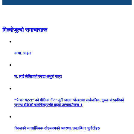
मिल्दोजुल्दो समाचारहरू
कथा: चाहना
बा, लाई लेखिएको एउटा अधुरो पत्र!
“पेन्सन पट्टा” को मौलिक गीत ‘जुनी जाला’ पोखरामा सार्वजनिक, गुरुङ संस्कृतिको
सुगन्ध बोकेको चलचित्रप्रति बढ्यो उत्साहपोखरा ।
नेपालको जनसांख्यिक संक्रमणको अवस्था, उपलब्धि र चुनौतीहरु