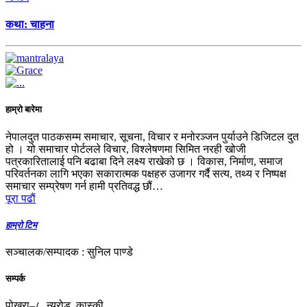
कथा: चाहना
हाम्रो बारेमा
नेपालदुत पाठकसम्म समाचार, सूचना, विचार र मनोरञ्जन पुर्याउने डिजिटल दुत
हो । यो समाचार पोर्टलले विचार, विश्लेषणमा सिमित नरही खोजी
पत्रकारितालाई पनि बढाबा दिने लक्ष्य राखेको छ । विकास, निर्माण, समाज
परिवर्तनका लागि भएका सकारात्मक पक्षहरु उजागर गर्दै सत्य, तथ्य र निष्पक्ष
समाचार सम्प्रेषण गर्न हामी प्रतिवद्ध छौं…
पूरा पढाैं
हाम्रो टिम
सञ्चालक/सम्पादक : सुनिल पाण्डे
सम्पर्क
पोखरा–८, न्युरोड, कास्की