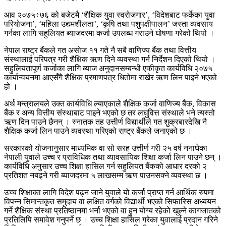
आव २०७५÷७६ को बजेटमै ‘शैक्षिक युवा स्वरोजगार’, ‘विदेशबाट फर्केका युवा
परियोजना’, ‘महिला उद्यमशीलता’, ‘कृषि तथा पशुपक्षीपालन’ जस्ता व्यवसाय
गर्नका लागि सहुलियत ब्याजदरमा कर्जा उपलब्ध गराउने घोषणा गरेको थियो ।
नेपाल राष्ट्र बैंकले गत असोज ११ गते नै सबै वाणिज्य बैंक तथा वित्तीय
संस्थालाई परिपत्र गरी शैक्षिक ऋण दिने व्यवस्था गर्न निर्देशन दिएको थियो ।
सहुलियतापूर्ण कर्जाका लागि ब्याज अनुदानसम्बन्धी एकीकृत कार्यविधि २०७५
कार्यान्वयनमा आएसँगै शैक्षिक प्रमाणपत्र धितोमा राखेर ऋण लिन पाइने भएको
हो ।
अर्थ मन्त्रालयले उक्त कार्यविधि ल्याएकाले शैक्षिक कर्जा वाणिज्य बैंक, विकास
बैंक र अन्य वित्तीय संस्थाबाट पाइने भएको छ तर लघुवित्त संस्थाले भने त्यस्तो
ऋण दिन पाउने छैनन् । स्नातक तह उत्तीर्ण विद्यार्थीले गत शुक्रबारदेखि नै
शैक्षिक कर्जा लिन पाउने व्यवस्था गरिएको राष्ट्र बैंकले जनाएको छ ।
सरकारको योजनानुसार माध्यमिक वा सो सरह उत्तीर्ण गरी २५ वर्ष ननाघेका
नेपाली युवाले उच्च र प्राविधिक तथा व्यावसायिक शिक्षा कर्जा लिन पाउने छन् ।
कार्यविधि अनुसार उच्च शिक्षा हासिल गर्न सहुलियत बैंकको आधार दरको २
प्रतिशत नबढ्ने गरी ब्याजदरमा ५ लाखसम्म ऋण पाउनसक्ने व्यवस्था छ ।
उच्च शिक्षाका लागि विदेश पढ्न जाने युवाले यो कर्जा प्राप्त गर्न आर्थिक रुपमा
विपन्न सिमान्तकृत समुदाय वा लक्षित वर्गको विद्यार्थी भएको सिफारिस अध्ययन
गर्ने शैक्षिक संस्था प्रतिष्ठानमा भर्ना भएको वा हुन योग्य रहेको खुल्ने कागजातको
प्रतिलिपि समावेश गनुपर्ने छ । उच्च शिक्षा हासिल गरेका युवालाई प्रदान गरिने