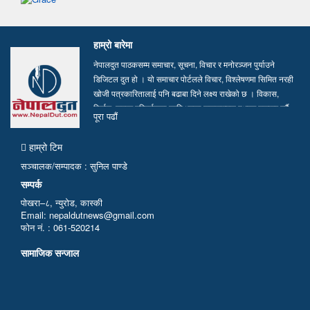
हाम्रो बारेमा
नेपालदुत पाठकसम्म समाचार, सूचना, विचार र मनोरञ्जन पुर्याउने
डिजिटल दुत हो । यो समाचार पोर्टलले विचार, विश्लेषणमा सिमित नरही
खोजी पत्रकारितालाई पनि बढाबा दिने लक्ष्य राखेको छ । विकास,
निर्माण, समाज परिवर्तनका लागि भएका सकारात्मक पक्षहरु उजागर गर्दै
पूरा पढाैं
सत्य, तथ्य र निष्पक्ष समाचार सम्प्रेषण गर्न हामी प्रतिवद्ध छौं…
हाम्रो टिम
सञ्चालक/सम्पादक : सुनिल पाण्डे
सम्पर्क
पोखरा–८, न्युरोड, कास्की
Email: nepaldutnews@gmail.com
फोन नं. : 061-520214
सामाजिक सन्जाल