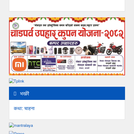
भर्खरै
कथा: चाहना