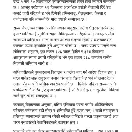
देखि १ सय १० किलोमिटर प्रतिघण्टासम्मको तीव्र हावा ल्याउने सम्भावना
छ । आन्ध्र प्रदेशका १९ जिल्लामा अत्यधिक वर्षाको चेतावनी दिँदै रेड
अलर्ट जारी गरिएको छ भने छिमेकी तमिलनाडु, तेलङ्गाना, केरला र
कर्नाटकमा पनि मध्यमदेखि भारी वर्षाको सम्भावना छ ।
राज्य विपद् व्यवस्थापन प्राधिकरणका अनुसार, तटीय क्षेत्रका करिब ३८
हजार मानिसलाई सुरक्षित राहत शिविरहरूमा सारिएको छ । आन्ध्र प्रदेश
सरकारले करिब ४० लाख मानिस जोखिम क्षेत्रमा रहेको र चक्रवातबाट
प्रत्यक्ष रूपमा प्रभावित हुने अनुमान गरेको छ । राज्य सञ्चार मन्त्री नारा
लोकेशका अनुसार, एक हजार ९०६ राहत शिविर र ३६४ विद्यालय
आश्रयका रूपमा तयारी गरिएको छ भने एक हजार २३८ कमजोर गाउँमा
निकासी अभियान जारी छ ।
अधिकारीहरूले बुधबारसम्म विद्यालय र कलेज बन्द गर्न आदेश दिएका छन् ।
माछा मार्नेहरूलाई समुद्रमा नजान चेतावनी दिइएको छ भने मंगलबार रेल र
उडान सेवामा पनि आंशिक अवरोध भएको छ । छिमेकी उडिसा राज्यमा पनि
प्राधिकरणले करिब ३२ हजार मानिसलाई जोखिम क्षेत्रबाट सुरक्षित शिविरमा
सार्न सुरु गरेको बताइएको छ ।
जलवायु विज्ञहरूका अनुसार, दक्षिण एसियामा यस्ता गम्भीर आँधीबेहरीहरू
पछिल्ला वर्षहरूमा बढी तीव्र र अनियमित हुँदै गएका छन् । तातो तापक्रम र
हरितगृह ग्यासहरूले उत्पन्न गरेको ग्लोबल वार्मिङले यस्ता चक्रवातलाई अझ
चरम बनाइरहेको वैज्ञानिकहरूले बताएका छन् ।
भारतको पूर्वी तट क्षेत्र चक्रवातप्रति संवेदनशील मानिन्छ । सन् २०२३ मा