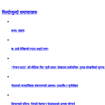
मिल्दोजुल्दो समाचारहरू
कथा: चाहना
बा, लाई लेखिएको एउटा अधुरो पत्र!
“पेन्सन पट्टा” को मौलिक गीत ‘जुनी जाला’ पोखरामा सार्वजनिक, गुरुङ संस्कृतिको सुगन्
नेपालको जनसांख्यिक संक्रमणको अवस्था, उपलब्धि र चुनौतीहरु
किसानको पसिना, गोरुको मेहनत र फेवातालको अनुपम सौन्दर्य