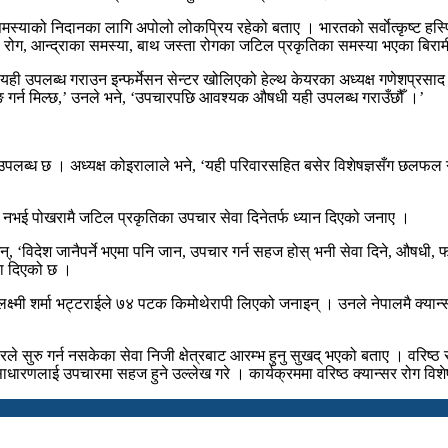
ता समस्याको निदानका लागि अपोलो लोकप्रिय रहेको बताए । भारतको सर्वाेत्कृष्ट 
ेजो रोग, आन्द्राका समस्या, बाथ जस्ता रोगका जटिल प्रकृतिका समस्या भएका बिराम
ही उपलब्ध गराउन इन्फर्मेसन सेन्टर खोलिएको हेल्थ केयरका अध्यक्ष गणेशप्रसा
बुकिङ गर्न मिल्छ,’ उनले भने, ‘उपचारपछि आवश्यक औषधी यही उपलब्ध गराउँछौँ ।’
पलब्ध छ । अध्यक्ष कोइरालाले भने, ‘यही परिवारसहित बसेर विशेषज्ञसँग छलफल गरी 
 नभई पोखरामै जटिल प्रकृतिका उपचार सेवा दिनेतर्फ ध्यान दिएको जनाए ।
छन्, ‘विदेश जानैपर्ने भएमा पनि जान, उपचार गर्न सहज होस् भनी सेवा दिने, औष
ेवा दिएको छ ।
्ष्मी शर्मा भट्टराईले ७४ पटक किमोथेरापी लिएको जनाइन् । उनले नेपालमै क्यान्स
ारले सुरु गर्न नसकेका सेवा निजी क्षेत्रबाट आरम्भ हुनु सुखद् भएको बताए । वरिष्ठ
साधारणलाई उपचारमा सहज हुने उल्लेख गरे । कार्यक्रममा वरिष्ठ क्यान्सर रोग विश