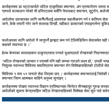
कार्यक्रममा डा भट्टाचार्यले जटिल प्रकृतिका क्यान्सर, अंग प्रत्यारोपण जस्
ग्रुपले सञ्चालन गरेको यी हस्पिटलमा बर्सेनि नेपालबाट क्यान्सर, मुटुरोग, कल
अपोलोमा उपाचारका लागि जार्नैपर्नेलाई आवश्यक सहजीकरण गर्न र कतिपय सेवा य
जाने, केके तयारी गरेर जाने सल्लाह दिन्छौं, यहीबाट डाक्टरको एप्वाइन्टमेन्ट 
फलोअपका लागि अपोलो नै जानुपर्ने झन्झट कम गर्न टेलिमेडिसिन सेवासमेत यही उ
कक्षको व्यवस्था छ ।’
हेल्थ केयरका सल्लाहकार ठाकुरप्रसाद पन्तले युआरएलले रोगहरुको निदानमात्र
‘जटिल रोगहरुको उपचार र परामर्श पनि यही सम्भव गराउने लक्ष्य हो,’ उनली भन्
निशुल्क स्वास्थ्य शिविरमा ख्यातिप्राप्त क्यान्सर रोग विशेषज्ञसहितको टोलीले स
शिविरमा १ सय ५१ जनाले सेवा लिएका छन् । कार्यक्रममा क्यान्सरलाई जितेकी लक
क्यान्सर जित्न आत्मबल चाहिने अनुभव सुनाइन् ।
कार्यक्रममा पोखरा स्वास्थ्य विज्ञान प्रतिष्ठानका सिनेटर मीनबहादुर गुरुङ सरक
अपोलोको सूचना केन्द्रसहित जटिल रोगहरुसहितको विशेषज्ञ सेवा सुरु गर्दा सर्व