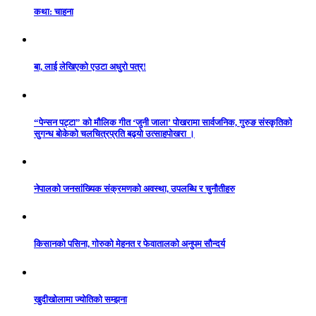
कथा: चाहना
बा, लाई लेखिएको एउटा अधुरो पत्र!
“पेन्सन पट्टा” को मौलिक गीत ‘जुनी जाला’ पोखरामा सार्वजनिक, गुरुङ संस्कृतिको
सुगन्ध बोकेको चलचित्रप्रति बढ्यो उत्साहपोखरा ।
नेपालको जनसांख्यिक संक्रमणको अवस्था, उपलब्धि र चुनौतीहरु
किसानको पसिना, गोरुको मेहनत र फेवातालको अनुपम सौन्दर्य
खुदीखोलामा ज्योतिको सम्झना