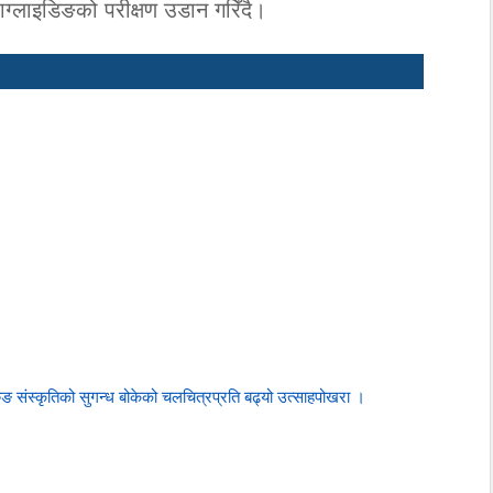
ग्लाइडिङको परीक्षण उडान गरिँदै।
ुङ संस्कृतिको सुगन्ध बोकेको चलचित्रप्रति बढ्यो उत्साहपोखरा ।