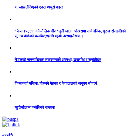
बा, लाई लेखिएको एउटा अधुरो पत्र!
“पेन्सन पट्टा” को मौलिक गीत ‘जुनी जाला’ पोखरामा सार्वजनिक, गुरुङ संस्कृतिको
सुगन्ध बोकेको चलचित्रप्रति बढ्यो उत्साहपोखरा ।
नेपालको जनसांख्यिक संक्रमणको अवस्था, उपलब्धि र चुनौतीहरु
किसानको पसिना, गोरुको मेहनत र फेवातालको अनुपम सौन्दर्य
खुदीखोलामा ज्योतिको सम्झना