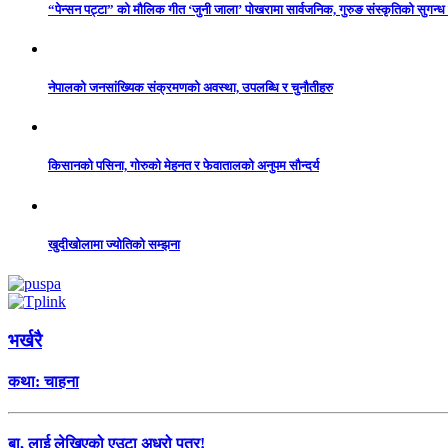
“पेन्सन पट्टा” को मौलिक गीत ‘जुनी जाला’ पोखरामा सार्वजनिक, गुरुङ संस्कृतिको सुगन्
नेपालको जनसांख्यिक संक्रमणको अवस्था, उपलब्धि र चुनौतीहरु
किसानको पसिना, गोरुको मेहनत र फेवातालको अनुपम सौन्दर्य
खुदीखोलामा ज्योतिको सम्झना
भर्खरै
कथा: चाहना
बा, लाई लेखिएको एउटा अधुरो पत्र!