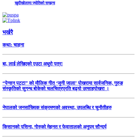
खुदीखोलामा ज्योतिको सम्झना
भर्खरै
कथा: चाहना
बा, लाई लेखिएको एउटा अधुरो पत्र!
“पेन्सन पट्टा” को मौलिक गीत ‘जुनी जाला’ पोखरामा सार्वजनिक, गुरुङ
संस्कृतिको सुगन्ध बोकेको चलचित्रप्रति बढ्यो उत्साहपोखरा ।
नेपालको जनसांख्यिक संक्रमणको अवस्था, उपलब्धि र चुनौतीहरु
किसानको पसिना, गोरुको मेहनत र फेवातालको अनुपम सौन्दर्य