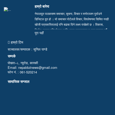
हाम्रो बारेमा
नेपालदुत पाठकसम्म समाचार, सूचना, विचार र मनोरञ्जन पुर्याउने
डिजिटल दुत हो । यो समाचार पोर्टलले विचार, विश्लेषणमा सिमित नरही
खोजी पत्रकारितालाई पनि बढाबा दिने लक्ष्य राखेको छ । विकास,
निर्माण, समाज परिवर्तनका लागि भएका सकारात्मक पक्षहरु उजागर गर्दै
पूरा पढाैं
सत्य, तथ्य र निष्पक्ष समाचार सम्प्रेषण गर्न हामी प्रतिवद्ध छौं…
हाम्रो टिम
सञ्चालक/सम्पादक : सुनिल पाण्डे
सम्पर्क
पोखरा–८, न्युरोड, कास्की
Email: nepaldutnews@gmail.com
फोन नं. : 061-520214
सामाजिक सन्जाल