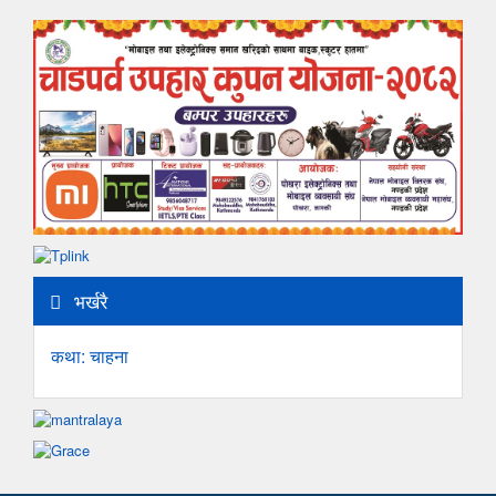
भर्खरै
कथा: चाहना