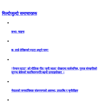
मिल्दोजुल्दो समाचारहरू
कथा: चाहना
बा, लाई लेखिएको एउटा अधुरो पत्र!
“पेन्सन पट्टा” को मौलिक गीत ‘जुनी जाला’ पोखरामा सार्वजनिक, गुरुङ संस्कृतिको
सुगन्ध बोकेको चलचित्रप्रति बढ्यो उत्साहपोखरा ।
नेपालको जनसांख्यिक संक्रमणको अवस्था, उपलब्धि र चुनौतीहरु