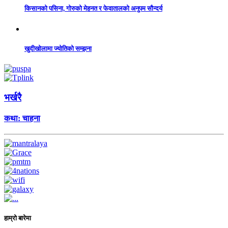
किसानको पसिना, गोरुको मेहनत र फेवातालको अनुपम सौन्दर्य
खुदीखोलामा ज्योतिको सम्झना
भर्खरै
कथा: चाहना
हाम्रो बारेमा