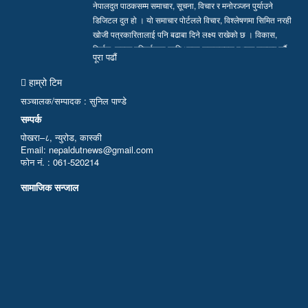
नेपालदुत पाठकसम्म समाचार, सूचना, विचार र मनोरञ्जन पुर्याउने
डिजिटल दुत हो । यो समाचार पोर्टलले विचार, विश्लेषणमा सिमित नरही
खोजी पत्रकारितालाई पनि बढाबा दिने लक्ष्य राखेको छ । विकास,
निर्माण, समाज परिवर्तनका लागि भएका सकारात्मक पक्षहरु उजागर गर्दै
पूरा पढाैं
सत्य, तथ्य र निष्पक्ष समाचार सम्प्रेषण गर्न हामी प्रतिवद्ध छौं…
हाम्रो टिम
सञ्चालक/सम्पादक : सुनिल पाण्डे
सम्पर्क
पोखरा–८, न्युरोड, कास्की
Email: nepaldutnews@gmail.com
फोन नं. : 061-520214
सामाजिक सन्जाल