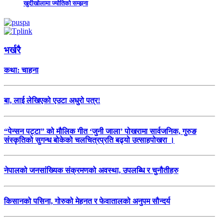
खुदीखोलामा ज्योतिको सम्झना
भर्खरै
कथा: चाहना
बा, लाई लेखिएको एउटा अधुरो पत्र!
“पेन्सन पट्टा” को मौलिक गीत ‘जुनी जाला’ पोखरामा सार्वजनिक, गुरुङ
संस्कृतिको सुगन्ध बोकेको चलचित्रप्रति बढ्यो उत्साहपोखरा ।
नेपालको जनसांख्यिक संक्रमणको अवस्था, उपलब्धि र चुनौतीहरु
किसानको पसिना, गोरुको मेहनत र फेवातालको अनुपम सौन्दर्य