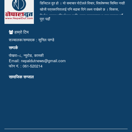
डिजिटल दुत हो । यो समाचार पोर्टलले विचार, विश्लेषणमा सिमित नरही
खोजी पत्रकारितालाई पनि बढाबा दिने लक्ष्य राखेको छ । विकास,
निर्माण, समाज परिवर्तनका लागि भएका सकारात्मक पक्षहरु उजागर गर्दै
पूरा पढाैं
सत्य, तथ्य र निष्पक्ष समाचार सम्प्रेषण गर्न हामी प्रतिवद्ध छौं…
हाम्रो टिम
सञ्चालक/सम्पादक : सुनिल पाण्डे
सम्पर्क
पोखरा–८, न्युरोड, कास्की
Email: nepaldutnews@gmail.com
फोन नं. : 061-520214
सामाजिक सन्जाल