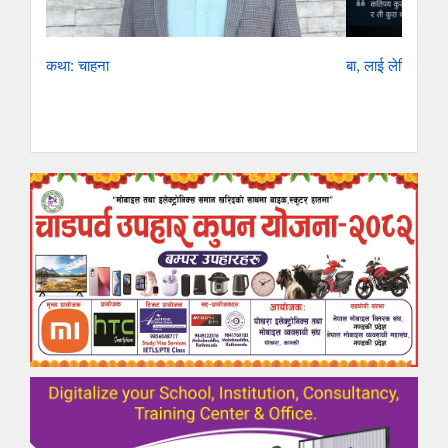
कथा: चाहना
बा, लाई लेखिएको ए