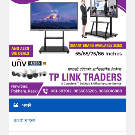
भर्खरै
कथा: चाहना