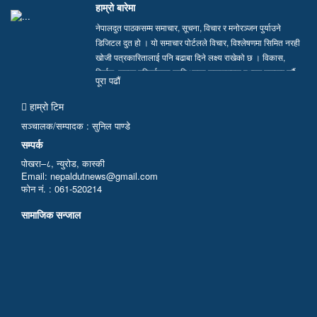
हाम्रो बारेमा
नेपालदुत पाठकसम्म समाचार, सूचना, विचार र मनोरञ्जन पुर्याउने
डिजिटल दुत हो । यो समाचार पोर्टलले विचार, विश्लेषणमा सिमित नरही
खोजी पत्रकारितालाई पनि बढाबा दिने लक्ष्य राखेको छ । विकास,
निर्माण, समाज परिवर्तनका लागि भएका सकारात्मक पक्षहरु उजागर गर्दै
पूरा पढाैं
सत्य, तथ्य र निष्पक्ष समाचार सम्प्रेषण गर्न हामी प्रतिवद्ध छौं…
हाम्रो टिम
सञ्चालक/सम्पादक : सुनिल पाण्डे
सम्पर्क
पोखरा–८, न्युरोड, कास्की
Email: nepaldutnews@gmail.com
फोन नं. : 061-520214
सामाजिक सन्जाल