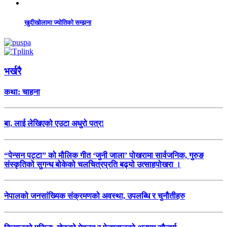
खुदीखोलामा ज्योतिको सम्झना
भर्खरै
कथा: चाहना
बा, लाई लेखिएको एउटा अधुरो पत्र!
“पेन्सन पट्टा” को मौलिक गीत ‘जुनी जाला’ पोखरामा सार्वजनिक, गुरुङ
संस्कृतिको सुगन्ध बोकेको चलचित्रप्रति बढ्यो उत्साहपोखरा ।
नेपालको जनसांख्यिक संक्रमणको अवस्था, उपलब्धि र चुनौतीहरु