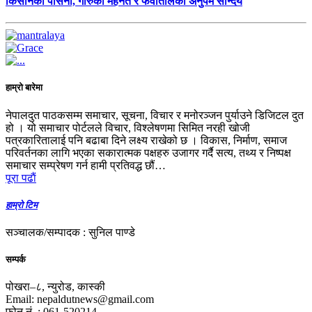
किसानको पसिना, गोरुको मेहनत र फेवातालको अनुपम सौन्दर्य
हाम्रो बारेमा
नेपालदुत पाठकसम्म समाचार, सूचना, विचार र मनोरञ्जन पुर्याउने डिजिटल दुत
हो । यो समाचार पोर्टलले विचार, विश्लेषणमा सिमित नरही खोजी
पत्रकारितालाई पनि बढाबा दिने लक्ष्य राखेको छ । विकास, निर्माण, समाज
परिवर्तनका लागि भएका सकारात्मक पक्षहरु उजागर गर्दै सत्य, तथ्य र निष्पक्ष
समाचार सम्प्रेषण गर्न हामी प्रतिवद्ध छौं…
पूरा पढाैं
हाम्रो टिम
सञ्चालक/सम्पादक : सुनिल पाण्डे
सम्पर्क
पोखरा–८, न्युरोड, कास्की
Email: nepaldutnews@gmail.com
फोन नं. : 061-520214