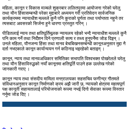
महिला, कानून र विकास मञ्चले शुक्रबार ललितपुरमा आयोजना गरेको घरेलु
तथा यौन हिंसासम्बन्धी परेका मुद्दाबारे अध्ययन गरी प्रतिवेदन सार्वजनिक
कार्यक्रममा न्यायाधीश मल्लले कुनै पनि कुराको पूर्णता तथा पर्याप्तता नहुने तर
त्यसबाट अवसरको सिर्जना हुने धारणा प्रस्तुत गरिन् ।
पीडितलाई न्याय तथा क्षतिपूर्तिमूलक न्यायलय रहेको भन्दै न्यायाधीश मल्लले कुनै
पनि काम गर्ने तथा निर्देशन दिने प्रणाली सत्य र तथ्य हुनुपर्नेमा जोड दिइन् ।
उनले महिला, यौनजन्य हिंसा तथा मानव बेचबिखनसम्बन्धी कानूनअनुसार मुद्दा नै
दर्ता नभएकाले कानून कार्यान्वयन गर्न कठिनाइ भइरहेको बताइन् ।
कानून, न्याय तथा मानवअधिकार समितिका सभापति विश्वभक्त पोखरेलले घरेलु
तथा यौन हिंसाविरुद्धको नयाँ कानूनमा क्षतिपूर्ति पाउने हक उल्लेख गरेको
जानकारी गराए ।
कानून न्याय तथा संसदीय मामिला मन्त्रालयका सहसचिव फणीन्द्र गौतमले
संविधानअनुसार कानून निर्माणको क्रम अझै जारी छ, न्यायको क्षेत्रमा महत्वपूर्ण
पक्ष कानूनी सहायतालाई परियोजनाको रूपमा नभई दिगो सेवाका रूपमा विस्तार
गर्नुमा जोड दिए ।