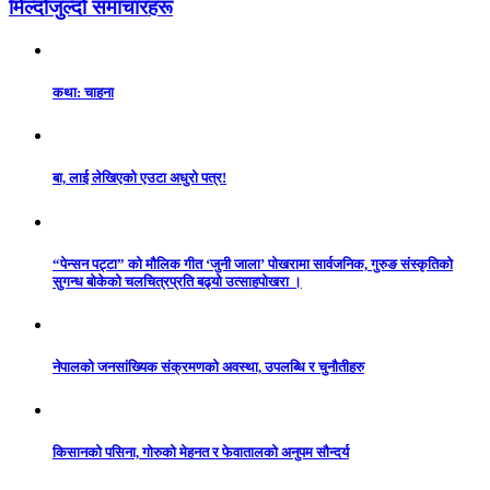
मिल्दोजुल्दो समाचारहरू
कथा: चाहना
बा, लाई लेखिएको एउटा अधुरो पत्र!
“पेन्सन पट्टा” को मौलिक गीत ‘जुनी जाला’ पोखरामा सार्वजनिक, गुरुङ संस्कृतिको
सुगन्ध बोकेको चलचित्रप्रति बढ्यो उत्साहपोखरा ।
नेपालको जनसांख्यिक संक्रमणको अवस्था, उपलब्धि र चुनौतीहरु
किसानको पसिना, गोरुको मेहनत र फेवातालको अनुपम सौन्दर्य