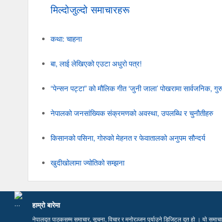
मिल्दोजुल्दो समाचारहरू
कथा: चाहना
बा, लाई लेखिएको एउटा अधुरो पत्र!
“पेन्सन पट्टा” को मौलिक गीत ‘जुनी जाला’ पोखरामा सार्वजनिक, गुर
नेपालको जनसांख्यिक संक्रमणको अवस्था, उपलब्धि र चुनौतीहरु
किसानको पसिना, गोरुको मेहनत र फेवातालको अनुपम सौन्दर्य
खुदीखोलामा ज्योतिको सम्झना
हाम्रो बारेमा
नेपालदुत पाठकसम्म समाचार, सूचना, विचार र मनोरञ्जन पुर्याउने डिजिटल दुत हो । यो समाचार