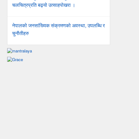
चलचित्रप्रति बढ्यो उत्साहपोखरा ।
नेपालको जनसांख्यिक संक्रमणको अवस्था, उपलब्धि र
चुनौतीहरु