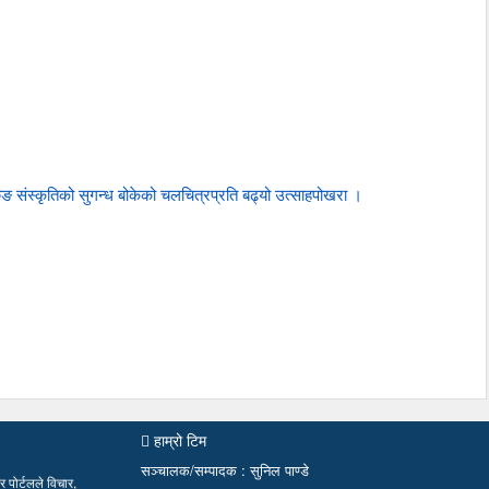
ुङ संस्कृतिको सुगन्ध बोकेको चलचित्रप्रति बढ्यो उत्साहपोखरा ।
हाम्रो टिम
सञ्चालक/सम्पादक : सुनिल पाण्डे
 पोर्टलले विचार,