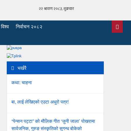
विश्व
निर्वाचन २०८२
भर्खरै
कथा: चाहना
बा, लाई लेखिएको एउटा अधुरो पत्र!
“पेन्सन पट्टा” को मौलिक गीत ‘जुनी जाला’ पोखरामा
सार्वजनिक, गुरुङ संस्कृतिको सुगन्ध बोकेको