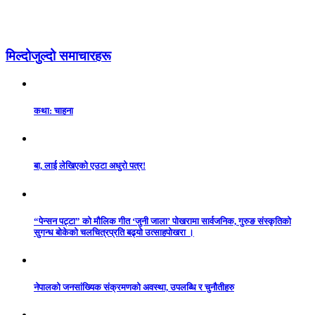
मिल्दोजुल्दो समाचारहरू
कथा: चाहना
बा, लाई लेखिएको एउटा अधुरो पत्र!
“पेन्सन पट्टा” को मौलिक गीत ‘जुनी जाला’ पोखरामा सार्वजनिक, गुरुङ संस्कृतिको
सुगन्ध बोकेको चलचित्रप्रति बढ्यो उत्साहपोखरा ।
नेपालको जनसांख्यिक संक्रमणको अवस्था, उपलब्धि र चुनौतीहरु