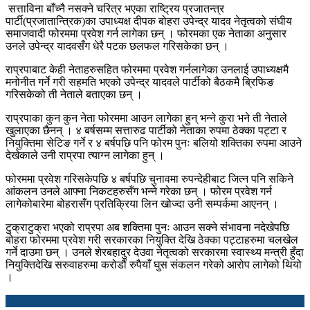
सत्ताविना बाँच्नै नसक्ने चरित्र भएका राष्ट्रिय प्रजातन्त्र
पार्टी(प्रजातान्त्रिक)का उपाध्यक्ष दीपक बोहरा उपेन्द्र यादव नेतृत्वको संघीय
समाजवादी फोरममा प्रवेश गर्न लागेका छन् । फोरमका एक नेताका अनुसार
उनले उपेन्द्र यादवसँग धेरै पटक छलफल गरिसकेका छन् ।
राप्रपाबाट केही नेताहरुसहित फोरममा प्रवेश गर्नलागेका उनलाई उपाध्यक्षमै
मनोनीत गर्ने गरी सहमति भएको उपेन्द्र यादवले पार्टीको बैठकमै ब्रिफिङ
गरिसकेको ती नेताले बताएका छन् ।
राप्रपाका कुन कुन नेता फोरममा आउन लागेका हुन् भन्ने कुरा भने ती नेताले
खुलाएका छैनन् । ४ बर्षसम्म सत्तारुढ पार्टीको नेताका रुपमा ठेक्का पट्टा र
नियुक्तिमा सेटिङ गर्ने र ४ बर्षपछि पनि फोरम पुनः बलियो शक्तिका रुपमा आउने
देखेकाले उनी राप्रपा त्याग्न लागेका हुन् ।
फोरममा प्रवेश गरिसकेपछि ४ बर्षपछि चुनावमा रुपन्देहीबाट जित्न पनि सकिने
आंकलन उनले आफ्ना निकटहरुसँग भन्ने गरेका छन् । फोरम प्रवेश गर्न
लागेकोबारेमा बोहरासँग प्रतिक्रिया लिन खोज्दा उनी सम्पर्कमा आएनन् ।
टुक्राटुक्रा भएको राप्रपा अब शक्तिमा पुनः आउन सक्ने संभावना नदेखेपछि
बोहरा फोरममा प्रवेश गरी सरकारका नियुक्ति देखि ठेक्का पट्टाहरुमा चलखेल
गर्ने दाउमा छन् । उनले शेरबहादुर देउवा नेतृत्वको सरकारमा स्वास्थ्य मन्त्री हुँदा
नियुक्तिदेखि सरुवाहरुमा करोडौं रुपैयाँ घुस संकलन गरेको आरोप लागेको थियो
।