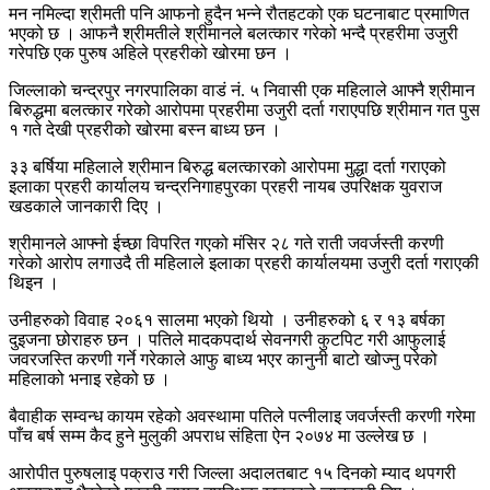
मन नमिल्दा श्रीमती पनि आफनो हुदैन भन्ने रौतहटको एक घटनाबाट प्रमाणित
भएको छ । आफनै श्रीमतीले श्रीमानले बलत्कार गरेको भन्दै प्रहरीमा उजुरी
गरेपछि एक पुरुष अहिले प्रहरीको खोरमा छन ।
जिल्लाको चन्द्रपुर नगरपालिका वाडं नं. ५ निवासी एक महिलाले आफ्नै श्रीमान
बिरुद्धमा बलत्कार गरेको आरोपमा प्रहरीमा उजुरी दर्ता गराएपछि श्रीमान गत पुस
१ गते देखी प्रहरीको खोरमा बस्न बाध्य छन ।
३३ बर्षिया महिलाले श्रीमान बिरुद्ध बलत्कारको आरोपमा मुद्धा दर्ता गराएको
इलाका प्रहरी कार्यालय चन्द्रनिगाहपुरका प्रहरी नायब उपरिक्षक युवराज
खडकाले जानकारी दिए ।
श्रीमानले आफ्नो ईच्छा विपरित गएको मंसिर २८ गते राती जवर्जस्ती करणी
गरेको आरोप लगाउदै ती महिलाले इलाका प्रहरी कार्यालयमा उजुरी दर्ता गराएकी
थिइन ।
उनीहरुको विवाह २०६१ सालमा भएको थियो । उनीहरुको ६ र १३ बर्षका
दुइजना छोराहरु छन । पतिले मादकपदार्थ सेवनगरी कुटपिट गरी आफुलाई
जवरजस्ति करणी गर्ने गरेकाले आफु बाध्य भएर कानुनी बाटो खोज्नु परेको
महिलाको भनाइ रहेको छ ।
बैवाहीक सम्वन्ध कायम रहेको अवस्थामा पतिले पत्नीलाइ जवर्जस्ती करणी गरेमा
पाँच बर्ष सम्म कैद हुने मुलुकी अपराध संहिता ऐन २०७४ मा उल्लेख छ ।
आरोपीत पुरुषलाइ पक्राउ गरी जिल्ला अदालतबाट १५ दिनको म्याद थपगरी