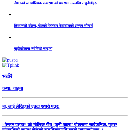
नेपालको जनसांख्यिक संक्रमणको अवस्था, उपलब्धि र चुनौतीहरु
किसानको पसिना, गोरुको मेहनत र फेवातालको अनुपम सौन्दर्य
खुदीखोलामा ज्योतिको सम्झना
भर्खरै
कथा: चाहना
बा, लाई लेखिएको एउटा अधुरो पत्र!
“पेन्सन पट्टा” को मौलिक गीत ‘जुनी जाला’ पोखरामा सार्वजनिक, गुरुङ
संस्कृतिको सुगन्ध बोकेको चलचित्रप्रति बढ्यो उत्साहपोखरा ।