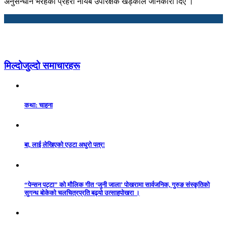
अनुसन्धान भैरहेको प्रहरी नायब उपरिक्षक खड्काले जानकारी दिए ।
मिल्दोजुल्दो समाचारहरू
कथा: चाहना
बा, लाई लेखिएको एउटा अधुरो पत्र!
“पेन्सन पट्टा” को मौलिक गीत ‘जुनी जाला’ पोखरामा सार्वजनिक, गुरुङ संस्कृतिको
सुगन्ध बोकेको चलचित्रप्रति बढ्यो उत्साहपोखरा ।