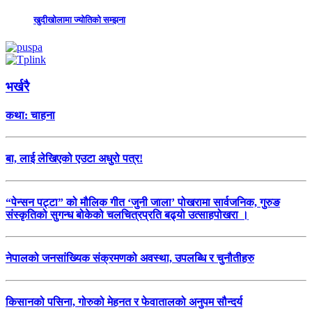
खुदीखोलामा ज्योतिको सम्झना
भर्खरै
कथा: चाहना
बा, लाई लेखिएको एउटा अधुरो पत्र!
“पेन्सन पट्टा” को मौलिक गीत ‘जुनी जाला’ पोखरामा सार्वजनिक, गुरुङ
संस्कृतिको सुगन्ध बोकेको चलचित्रप्रति बढ्यो उत्साहपोखरा ।
नेपालको जनसांख्यिक संक्रमणको अवस्था, उपलब्धि र चुनौतीहरु
किसानको पसिना, गोरुको मेहनत र फेवातालको अनुपम सौन्दर्य