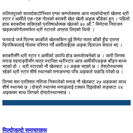
ललितपुरको सातदोबाटोस्थित एन्फा कम्प्लेक्समा आज भएकोदोस्रो खेलमा थ्री
स्टार र आर्मीले एक÷एक गोलको बराबरी खेल खेल्दै अङ्क बाँडेका हुन् । पहिलो
हाफ बराबरीमा सकिएको प्रतिष्पर्धात्मक खेलको ७० आँै मिनेटमा निराजन
खड्काकोगोलमार्फत थ्री स्टारले अग्रता लिएको थियो ।
फरवार्ड जर्ज प्रिन्स कार्कीले खेलसकिन दुई मिनेट मात्र बाँकी हुँदा प्राप्त
फ्रिकिकलाई गोलमा परिणत गर्दै आर्मीलाईएक अङ्क दिलाउन सफल भए ।
बराबरीसँगै थ्री स्टार र आर्मीको उपाधि होड कमजोरबनेको छ । जारी लिगमा
मनाङ मस्र्याङ्दीसँग मात्र पराजित थ्रीस्टार आज आर्मीसँगअङ्क बाँड्न बाध्य
भएको हो । थ्री स्टारको नौ खेलबाट २२ अङ्क भएको छ । तेस्रोस्थानमा
रहेको थ्री स्टार शीर्ष स्थानको मनाङभन्दा पाँच अङ्कले पछाडि परेको छ ।
लिगमा शत प्रतिशत नतिजा निकालेको मनाङ नौ खेलबाट २७ अङ्कका साथ
शीर्ष स्थानमा छ ।दोस्रो स्थानमा मनाङ्लाई टक्कर दिइरहेको सङ्कटा २४
अङ्कका साथ लिगको दोस्रोस्थानमाछ ।
मिल्दोजुल्दो समाचारहरू