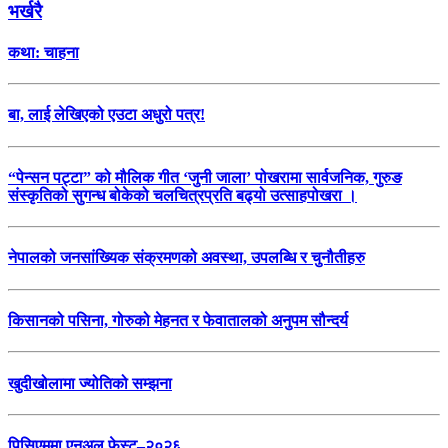
भर्खरै
कथा: चाहना
बा, लाई लेखिएको एउटा अधुरो पत्र!
“पेन्सन पट्टा” को मौलिक गीत ‘जुनी जाला’ पोखरामा सार्वजनिक, गुरुङ
संस्कृतिको सुगन्ध बोकेको चलचित्रप्रति बढ्यो उत्साहपोखरा ।
नेपालको जनसांख्यिक संक्रमणको अवस्था, उपलब्धि र चुनौतीहरु
किसानको पसिना, गोरुको मेहनत र फेवातालको अनुपम सौन्दर्य
खुदीखोलामा ज्योतिको सम्झना
पिसिएममा एनुअल फेस्ट–२०२६