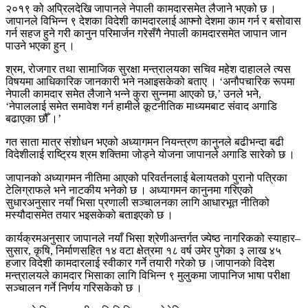
२०१९ को अप्रिलदेखि जापानले नेपाली कामदारसमेत लैजाने भएको छ ।
जापानले विभिन्न ९ देशका विदेशी कामदारलाई आफ्नो देशमा काम गर्न र बसोवास
गर्न सहज हुने गरी कानुन परिमार्जन गरेसँगै नेपाली कामदारसमेत जापान जान
पाउने भएका हुन् ।
श्रम, रोजगार तथा सामाजिक सुरक्षा मन्त्रालयका सचिव महेश दाहालले त्यस
विषयमा आधिकारिक जानकारी भने नआइसकेको बताए । ‘अनौपचारिक रूपमा
नेपाली कामदार समेत लैजाने भन्ने कुरा सुन्नमा आएको छ,’ उनले भने,
‘नेपाललाई समेत समावेश गर्न हामीले कूटनीतिक माध्यमबाट संवाद अगाडि
बढाएका छौँ ।’
गत साता मात्र संशोधन भएको अध्यागमन नियन्त्रण कानुनले बढीभन्दा बढी
विदेशीलाई राष्ट्रिय श्रम शक्तिमा जोड्ने योजना जापानले अगाडि सारेको छ ।
जापानको अध्यागमन नीतिमा आएको परिवर्तनलाई बेलायतको पुरानो पत्रिका
टेलिग्राफले भने नाटकीय भनेको छ । अध्यागमन कानुनमा गरिएको
सुधारअनुसार नयाँ भिसा प्रणाली सञ्चालनका लागि आधारभूत नीतिको
मस्यौदासमेत तयार भइसकेको बताइएको छ ।
कार्यक्रमअनुसार जापानले नयाँ भिसा श्रेणीअन्तर्गत ज्येष्ठ नागरिकको स्याहार–
सुसार, कृषि, निर्माणसहित १४ वटा क्षेत्रमा १८ वर्ष उमेर पुगेका ३ लाख ४५
हजार विदेशी कामदारलाई स्वीकार गर्ने तयारी गरेको छ ।जापानको विदेश
मन्त्रालयले कामदार भिसाका लागि विभिन्न ९ मुलुकमा जापानिज भाषा परीक्षा
सञ्चालन गर्ने निर्णय गरिसकेको छ ।