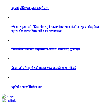
बा, लाई लेखिएको एउटा अधुरो पत्र!
“पेन्सन पट्टा” को मौलिक गीत ‘जुनी जाला’ पोखरामा सार्वजनिक, गुरुङ संस्कृतिको
सुगन्ध बोकेको चलचित्रप्रति बढ्यो उत्साहपोखरा ।
नेपालको जनसांख्यिक संक्रमणको अवस्था, उपलब्धि र चुनौतीहरु
किसानको पसिना, गोरुको मेहनत र फेवातालको अनुपम सौन्दर्य
खुदीखोलामा ज्योतिको सम्झना