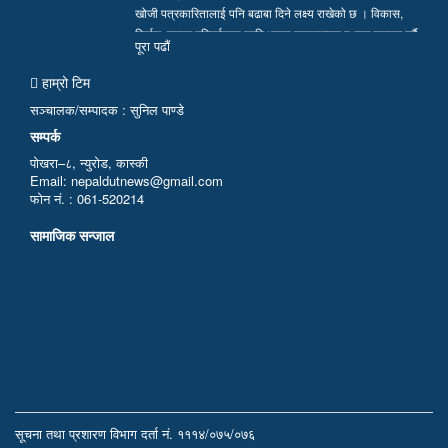
खोजी पत्रकारितालाई पनि बढाबा दिने लक्ष्य राखेको छ । विकास,
निर्माण, समाज परिवर्तनका लागि भएका सकारात्मक पक्षहरु उजागर गर्दै
पूरा पढाैं
सत्य, तथ्य र निष्पक्ष समाचार सम्प्रेषण गर्न हामी प्रतिवद्ध छौं…
हाम्रो टिम
सञ्चालक/सम्पादक : सुनिल पाण्डे
सम्पर्क
पोखरा–८, न्युरोड, कास्की
Email: nepaldutnews@gmail.com
फोन नं. : 061-520214
सामाजिक सन्जाल
सूचना तथा प्रशारण विभाग दर्ता नं. १११४/०७५/०७६