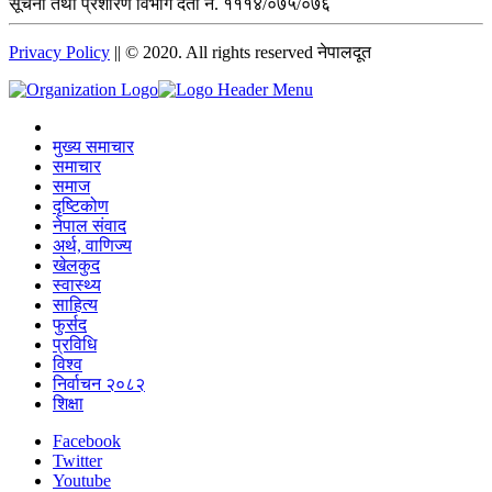
सूचना तथा प्रशारण विभाग दर्ता नं. १११४/०७५/०७६
Privacy Policy
|| © 2020. All rights reserved नेपालदूत
मुख्य समाचार
समाचार
समाज
दृष्टिकोण
नेपाल संवाद
अर्थ, वाणिज्य
खेलकुद
स्वास्थ्य
साहित्य
फुर्सद
प्रविधि
विश्व
निर्वाचन २०८२
शिक्षा
Facebook
Twitter
Youtube