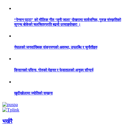
“पेन्सन पट्टा” को मौलिक गीत ‘जुनी जाला’ पोखरामा सार्वजनिक, गुरुङ संस्कृतिको
सुगन्ध बोकेको चलचित्रप्रति बढ्यो उत्साहपोखरा ।
नेपालको जनसांख्यिक संक्रमणको अवस्था, उपलब्धि र चुनौतीहरु
किसानको पसिना, गोरुको मेहनत र फेवातालको अनुपम सौन्दर्य
खुदीखोलामा ज्योतिको सम्झना
भर्खरै