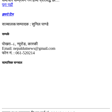
समाचार सम्प्रेषण गर्न हामी प्रतिवद्ध छौं…
पूरा पढाैं
हाम्रो टिम
सञ्चालक/सम्पादक : सुनिल पाण्डे
सम्पर्क
पोखरा–८, न्युरोड, कास्की
Email: nepaldutnews@gmail.com
फोन नं. : 061-520214
सामाजिक सन्जाल