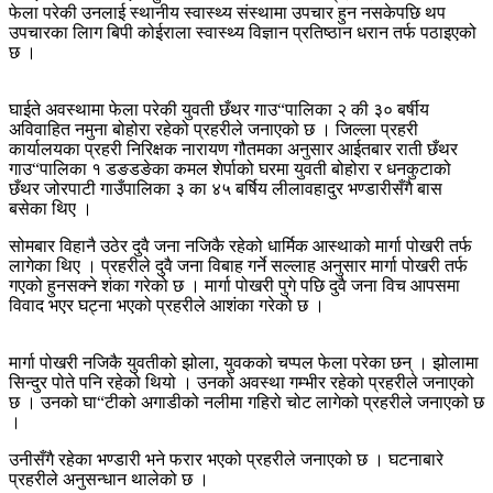
फेला परेकी उनलाई स्थानीय स्वास्थ्य संस्थामा उपचार हुन नसकेपछि थप
उपचारका लािग बिपी कोईराला स्वास्थ्य विज्ञान प्रतिष्ठान धरान तर्फ पठाइएको
छ ।
घाईते अवस्थामा फेला परेकी युवती छँथर गाउ“पालिका २ की ३० बर्षीय
अविवाहित नमुना बोहोरा रहेको प्रहरीले जनाएको छ । जिल्ला प्रहरी
कार्यालयका प्रहरी निरिक्षक नारायण गौतमका अनुसार आईतबार राती छँथर
गाउ“पालिका १ डङडङेका कमल शेर्पाको घरमा युवती बोहोरा र धनकुटाको
छँथर जोरपाटी गाउँपालिका ३ का ४५ बर्षिय लीलावहादुर भण्डारीसँगै बास
बसेका थिए ।
सोमबार विहानै उठेर दुवै जना नजिकै रहेको धार्मिक आस्थाको मार्गा पोखरी तर्फ
लागेका थिए । प्रहरीले दुवै जना विबाह गर्ने सल्लाह अनुसार मार्गा पोखरी तर्फ
गएको हुनसक्ने शंका गरेको छ । मार्गा पोखरी पुगे पछि दुवै जना विच आपसमा
विवाद भएर घट्ना भएको प्रहरीले आशंका गरेको छ ।
मार्गा पोखरी नजिकै युवतीको झोला, युवकको चप्पल फेला परेका छन् । झोलामा
सिन्दुर पोते पनि रहेको थियो । उनको अवस्था गम्भीर रहेको प्रहरीले जनाएको
छ । उनको घा“टीको अगाडीको नलीमा गहिरो चोट लागेको प्रहरीले जनाएको छ
।
उनीसँगै रहेका भण्डारी भने फरार भएको प्रहरीले जनाएको छ । घटनाबारे
प्रहरीले अनुसन्धान थालेको छ ।