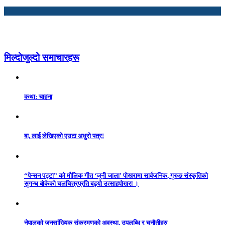
मिल्दोजुल्दो समाचारहरू
कथा: चाहना
बा, लाई लेखिएको एउटा अधुरो पत्र!
“पेन्सन पट्टा” को मौलिक गीत ‘जुनी जाला’ पोखरामा सार्वजनिक, गुरुङ संस्कृतिको
सुगन्ध बोकेको चलचित्रप्रति बढ्यो उत्साहपोखरा ।
नेपालको जनसांख्यिक संक्रमणको अवस्था, उपलब्धि र चुनौतीहरु