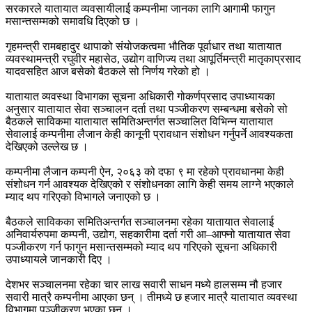
सरकारले यातायात व्यवसायीलाई कम्पनीमा जानका लागि आगामी फागुन
मसान्तसम्मको समावधि दिएको छ ।
गृहमन्त्री रामबहादुर थापाको संयोजकत्वमा भौतिक पूर्वाधार तथा यातायात
व्यवस्थामन्त्री रघुवीर महासेठ, उद्योग वाणिज्य तथा आपूर्तिमन्त्री मातृकाप्रसाद
यादवसहित आज बसेको बैठकले सो निर्णय गरेको हो ।
यातायात व्यवस्था विभागका सूचना अधिकारी गोकर्णप्रसाद उपाध्यायका
अनुसार यातायात सेवा सञ्चालन दर्ता तथा पञ्जीकरण सम्बन्धमा बसेको सो
बैठकले साविकमा यातायात समितिअन्तर्गत सञ्चालित विभिन्न यातायात
सेवालाई कम्पनीमा लैजान केही कानूनी प्रावधान संशोधन गर्नुपर्ने आवश्यकता
देखिएको उल्लेख छ ।
कम्पनीमा लैजान कम्पनी ऐन, २०६३ को दफा ९ मा रहेको प्रावधानमा केही
संशोधन गर्न आवश्यक देखिएको र संशोधनका लागि केही समय लाग्ने भएकाले
म्याद थप गरिएको विभागले जनाएको छ ।
बैठकले साविकका समितिअन्तर्गत सञ्चालनमा रहेका यातायात सेवालाई
अनिवार्यरुपमा कम्पनी, उद्योग, सहकारीमा दर्ता गरी आ–आफ्नो यातायात सेवा
पञ्जीकरण गर्न फागुन मसान्तसम्मको म्याद थप गरिएको सूचना अधिकारी
उपाध्यायले जानकारी दिए ।
देशभर सञ्चालनमा रहेका चार लाख सवारी साधन मध्ये हालसम्म नौ हजार
सवारी मात्रै कम्पनीमा आएका छन् । तीमध्ये छ हजार मात्रै यातायात व्यवस्था
विभागमा पञ्जीकरण भएका छन् ।