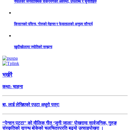
नेपालको जनसांख्यिक संक्रमणको अवस्था, उपलब्धि र चुनौतीहरु
किसानको पसिना, गोरुको मेहनत र फेवातालको अनुपम सौन्दर्य
खुदीखोलामा ज्योतिको सम्झना
भर्खरै
कथा: चाहना
बा, लाई लेखिएको एउटा अधुरो पत्र!
“पेन्सन पट्टा” को मौलिक गीत ‘जुनी जाला’ पोखरामा सार्वजनिक, गुरुङ
संस्कृतिको सुगन्ध बोकेको चलचित्रप्रति बढ्यो उत्साहपोखरा ।