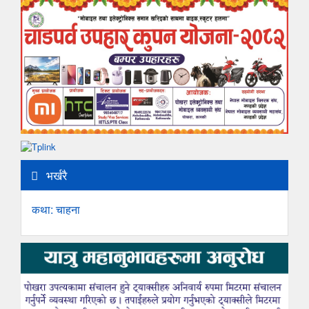
भर्खरै
कथा: चाहना