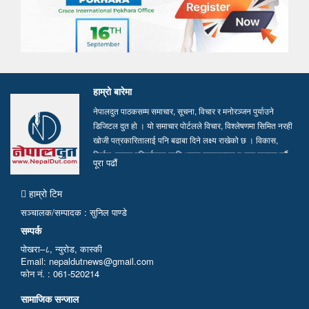
हाम्रो बारेमा
नेपालदुत पाठकसम्म समाचार, सूचना, विचार र मनोरञ्जन पुर्याउने
डिजिटल दुत हो । यो समाचार पोर्टलले विचार, विश्लेषणमा सिमित नरही
खोजी पत्रकारितालाई पनि बढाबा दिने लक्ष्य राखेको छ । विकास,
निर्माण, समाज परिवर्तनका लागि भएका सकारात्मक पक्षहरु उजागर गर्दै
पूरा पढाैं
सत्य, तथ्य र निष्पक्ष समाचार सम्प्रेषण गर्न हामी प्रतिवद्ध छौं…
हाम्रो टिम
सञ्चालक/सम्पादक : सुनिल पाण्डे
सम्पर्क
पोखरा–८, न्युरोड, कास्की
Email: nepaldutnews@gmail.com
फोन नं. : 061-520214
सामाजिक सन्जाल