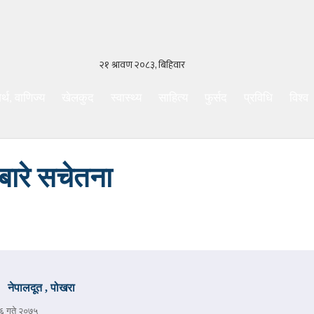
र्थ, वाणिज्य
खेलकुद
स्वास्थ्य
साहित्य
फुर्सद
प्रविधि
विश्व
बारे सचेतना
नेपालदूत , पोखरा
२६ गते २०७५