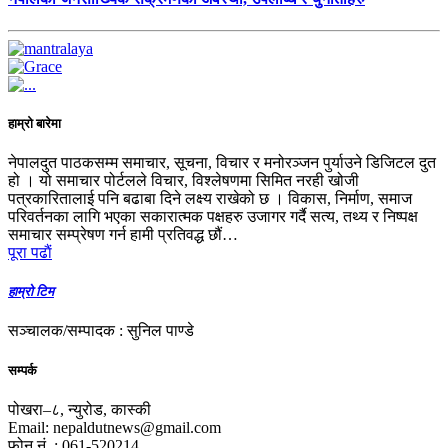
हाम्रो बारेमा
नेपालदुत पाठकसम्म समाचार, सूचना, विचार र मनोरञ्जन पुर्याउने डिजिटल दुत
हो । यो समाचार पोर्टलले विचार, विश्लेषणमा सिमित नरही खोजी
पत्रकारितालाई पनि बढाबा दिने लक्ष्य राखेको छ । विकास, निर्माण, समाज
परिवर्तनका लागि भएका सकारात्मक पक्षहरु उजागर गर्दै सत्य, तथ्य र निष्पक्ष
समाचार सम्प्रेषण गर्न हामी प्रतिवद्ध छौं…
पूरा पढाैं
हाम्रो टिम
सञ्चालक/सम्पादक : सुनिल पाण्डे
सम्पर्क
पोखरा–८, न्युरोड, कास्की
Email: nepaldutnews@gmail.com
फोन नं. : 061-520214