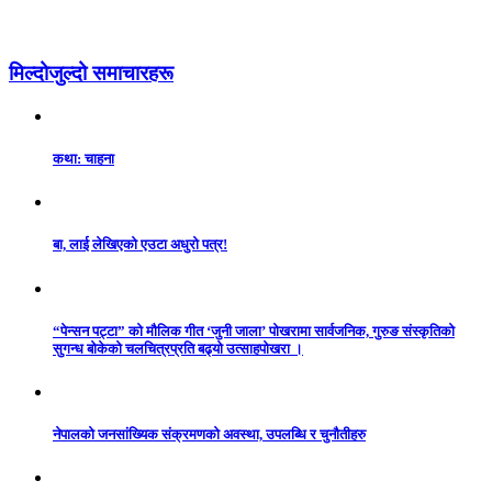
मिल्दोजुल्दो समाचारहरू
कथा: चाहना
बा, लाई लेखिएको एउटा अधुरो पत्र!
“पेन्सन पट्टा” को मौलिक गीत ‘जुनी जाला’ पोखरामा सार्वजनिक, गुरुङ संस्कृतिको
सुगन्ध बोकेको चलचित्रप्रति बढ्यो उत्साहपोखरा ।
नेपालको जनसांख्यिक संक्रमणको अवस्था, उपलब्धि र चुनौतीहरु