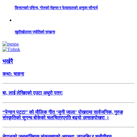
किसानको पसिना, गोरुको मेहनत र फेवातालको अनुपम सौन्दर्य
खुदीखोलामा ज्योतिको सम्झना
भर्खरै
कथा: चाहना
बा, लाई लेखिएको एउटा अधुरो पत्र!
“पेन्सन पट्टा” को मौलिक गीत ‘जुनी जाला’ पोखरामा सार्वजनिक, गुरुङ
संस्कृतिको सुगन्ध बोकेको चलचित्रप्रति बढ्यो उत्साहपोखरा ।
नेपालको जनसांख्यिक संक्रमणको अवस्था, उपलब्धि र चुनौतीहरु