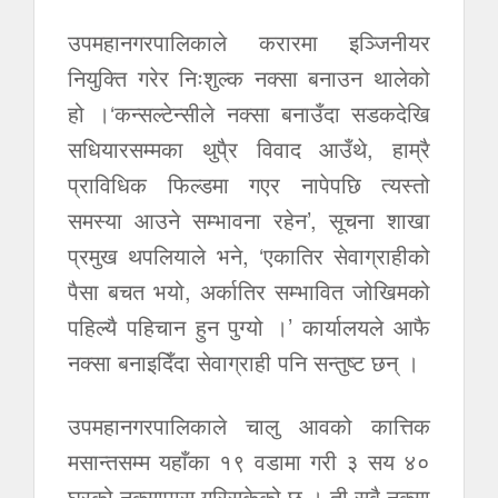
उपमहानगरपालिकाले करारमा इञ्जिनीयर
नियुक्ति गरेर निःशुल्क नक्सा बनाउन थालेको
हो ।‘कन्सल्टेन्सीले नक्सा बनाउँदा सडकदेखि
सधियारसम्मका थुपै्र विवाद आउँथे, हाम्रै
प्राविधिक फिल्डमा गएर नापेपछि त्यस्तो
समस्या आउने सम्भावना रहेन’, सूचना शाखा
प्रमुख थपलियाले भने, ‘एकातिर सेवाग्राहीको
पैसा बचत भयो, अर्कातिर सम्भावित जोखिमको
पहिल्यै पहिचान हुन पुग्यो ।’ कार्यालयले आफै
नक्सा बनाइदिँदा सेवाग्राही पनि सन्तुष्ट छन् ।
उपमहानगरपालिकाले चालु आवको कात्तिक
मसान्तसम्म यहाँका १९ वडामा गरी ३ सय ४०
घरको नक्सापास गरिसकेको छ । ती सबै नक्सा