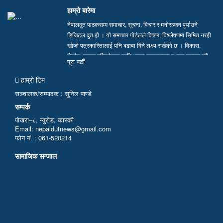
हाम्रो बारेमा
नेपालदुत पाठकसम्म समाचार, सूचना, विचार र मनोरञ्जन पुर्याउने
डिजिटल दुत हो । यो समाचार पोर्टलले विचार, विश्लेषणमा सिमित नरही
खोजी पत्रकारितालाई पनि बढाबा दिने लक्ष्य राखेको छ । विकास,
निर्माण, समाज परिवर्तनका लागि भएका सकारात्मक पक्षहरु उजागर गर्दै
पूरा पढाैं
सत्य, तथ्य र निष्पक्ष समाचार सम्प्रेषण गर्न हामी प्रतिवद्ध छौं…
हाम्रो टिम
सञ्चालक/सम्पादक : सुनिल पाण्डे
सम्पर्क
पोखरा–८, न्युरोड, कास्की
Email: nepaldutnews@gmail.com
फोन नं. : 061-520214
सामाजिक सन्जाल