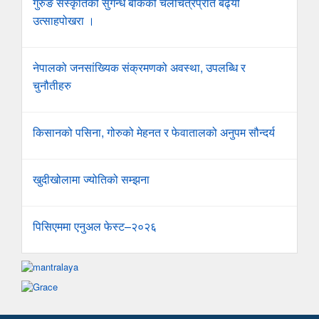
गुरुङ संस्कृतिको सुगन्ध बोकेको चलचित्रप्रति बढ्यो
उत्साहपोखरा ।
नेपालको जनसांख्यिक संक्रमणको अवस्था, उपलब्धि र
चुनौतीहरु
किसानको पसिना, गोरुको मेहनत र फेवातालको अनुपम सौन्दर्य
खुदीखोलामा ज्योतिको सम्झना
पिसिएममा एनुअल फेस्ट–२०२६