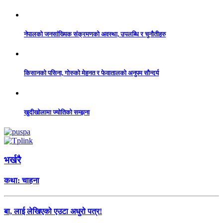
नेपालको जनसांख्यिक संक्रमणको अवस्था, उपलब्धि र चुनौतीहरु
किसानको पसिना, गोरुको मेहनत र फेवातालको अनुपम सौन्दर्य
खुदीखोलामा ज्योतिको सम्झना
भर्खरै
कथा: चाहना
बा, लाई लेखिएको एउटा अधुरो पत्र!