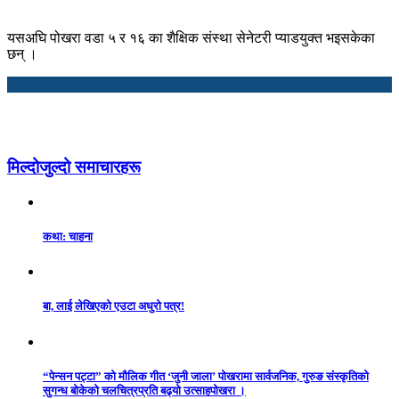
यसअघि पोखरा वडा ५ र १६ का शैक्षिक संस्था सेनेटरी प्याडयुक्त भइसकेका
छन् ।
मिल्दोजुल्दो समाचारहरू
कथा: चाहना
बा, लाई लेखिएको एउटा अधुरो पत्र!
“पेन्सन पट्टा” को मौलिक गीत ‘जुनी जाला’ पोखरामा सार्वजनिक, गुरुङ संस्कृतिको
सुगन्ध बोकेको चलचित्रप्रति बढ्यो उत्साहपोखरा ।