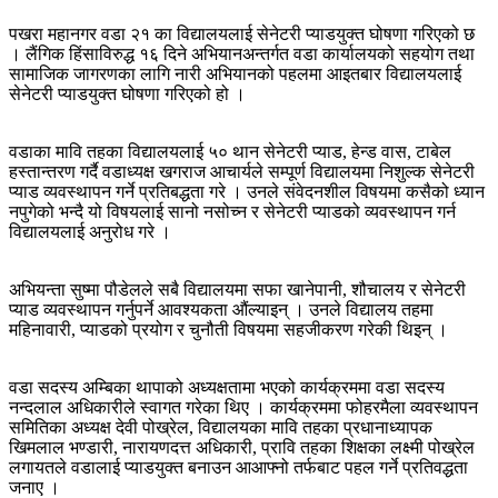
पखरा महानगर वडा २१ का विद्यालयलाई सेनेटरी प्याडयुक्त घोषणा गरिएको छ
। लैंगिक हिंसाविरुद्ध १६ दिने अभियानअन्तर्गत वडा कार्यालयको सहयोग तथा
सामाजिक जागरणका लागि नारी अभियानको पहलमा आइतबार विद्यालयलाई
सेनेटरी प्याडयुक्त घोषणा गरिएको हो ।
वडाका मावि तहका विद्यालयलाई ५० थान सेनेटरी प्याड, हेन्ड वास, टाबेल
हस्तान्तरण गर्दै वडाध्यक्ष खगराज आचार्यले सम्पूर्ण विद्यालयमा निशुल्क सेनेटरी
प्याड व्यवस्थापन गर्ने प्रतिबद्धता गरे । उनले संवेदनशील विषयमा कसैको ध्यान
नपुगेको भन्दै यो विषयलाई सानो नसोच्न र सेनेटरी प्याडको व्यवस्थापन गर्न
विद्यालयलाई अनुरोध गरे ।
अभियन्ता सुष्मा पौडेलले सबै विद्यालयमा सफा खानेपानी, शौचालय र सेनेटरी
प्याड व्यवस्थापन गर्नुपर्ने आवश्यकता औंल्याइन् । उनले विद्यालय तहमा
महिनावारी, प्याडको प्रयोग र चुनौती विषयमा सहजीकरण गरेकी थिइन् ।
वडा सदस्य अम्बिका थापाको अध्यक्षतामा भएको कार्यक्रममा वडा सदस्य
नन्दलाल अधिकारीले स्वागत गरेका थिए । कार्यक्रममा फोहरमैला व्यवस्थापन
समितिका अध्यक्ष देवी पोख्रेल, विद्यालयका मावि तहका प्रधानाध्यापक
खिमलाल भण्डारी, नारायणदत्त अधिकारी, प्रावि तहका शिक्षका लक्ष्मी पोख्रेल
लगायतले वडालाई प्याडयुक्त बनाउन आआफ्नो तर्फबाट पहल गर्ने प्रतिवद्धता
जनाए ।