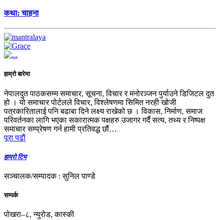
कथा: चाहना
हाम्रो बारेमा
नेपालदुत पाठकसम्म समाचार, सूचना, विचार र मनोरञ्जन पुर्याउने डिजिटल दुत
हो । यो समाचार पोर्टलले विचार, विश्लेषणमा सिमित नरही खोजी
पत्रकारितालाई पनि बढाबा दिने लक्ष्य राखेको छ । विकास, निर्माण, समाज
परिवर्तनका लागि भएका सकारात्मक पक्षहरु उजागर गर्दै सत्य, तथ्य र निष्पक्ष
समाचार सम्प्रेषण गर्न हामी प्रतिवद्ध छौं…
पूरा पढाैं
हाम्रो टिम
सञ्चालक/सम्पादक : सुनिल पाण्डे
सम्पर्क
पोखरा–८, न्युरोड, कास्की