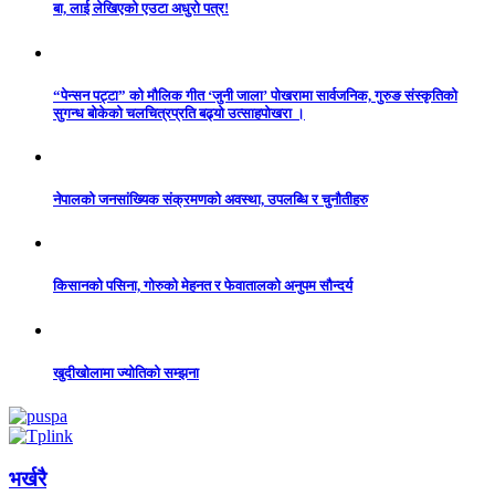
बा, लाई लेखिएको एउटा अधुरो पत्र!
“पेन्सन पट्टा” को मौलिक गीत ‘जुनी जाला’ पोखरामा सार्वजनिक, गुरुङ संस्कृतिको
सुगन्ध बोकेको चलचित्रप्रति बढ्यो उत्साहपोखरा ।
नेपालको जनसांख्यिक संक्रमणको अवस्था, उपलब्धि र चुनौतीहरु
किसानको पसिना, गोरुको मेहनत र फेवातालको अनुपम सौन्दर्य
खुदीखोलामा ज्योतिको सम्झना
भर्खरै