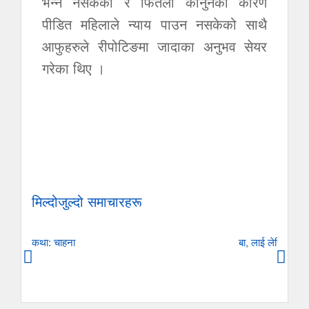
भन्न नसकेको र फितलो कानुनका कारण
पीडित महिलाले न्याय पाउन नसकेको साथै
आफुहरुले रीपोटिङमा जादाका अनुभव सेयर
गरेका थिए ।
मिल्दोजुल्दो समाचारहरू
कथा: चाहना
बा, लाई लेखिएको ए