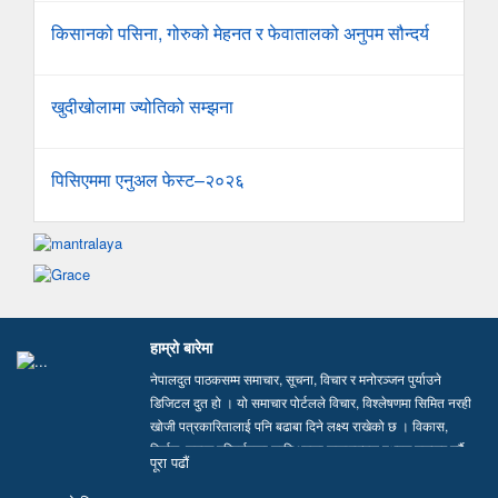
किसानको पसिना, गोरुको मेहनत र फेवातालको अनुपम सौन्दर्य
खुदीखोलामा ज्योतिको सम्झना
पिसिएममा एनुअल फेस्ट–२०२६
हाम्रो बारेमा
नेपालदुत पाठकसम्म समाचार, सूचना, विचार र मनोरञ्जन पुर्याउने
डिजिटल दुत हो । यो समाचार पोर्टलले विचार, विश्लेषणमा सिमित नरही
खोजी पत्रकारितालाई पनि बढाबा दिने लक्ष्य राखेको छ । विकास,
निर्माण, समाज परिवर्तनका लागि भएका सकारात्मक पक्षहरु उजागर गर्दै
पूरा पढाैं
सत्य, तथ्य र निष्पक्ष समाचार सम्प्रेषण गर्न हामी प्रतिवद्ध छौं…