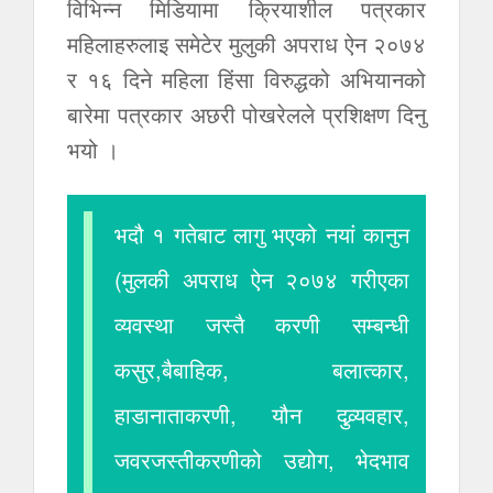
विभिन्न मिडियामा क्रियाशील पत्रकार
महिलाहरुलाइ समेटेर मुलुकी अपराध ऐन २०७४
र १६ दिने महिला हिंसा विरुद्धको अभियानको
बारेमा पत्रकार अछरी पोखरेलले प्रशिक्षण दिनु
भयो ।
भदौ १ गतेबाट लागु भएको नयां कानुन
(मुलकी अपराध ऐन २०७४ गरीएका
व्यवस्था जस्तै करणी सम्बन्धी
कसुर,बैबाहिक, बलात्कार,
हाडानाताकरणी, यौन दुव्र्यवहार,
जवरजस्तीकरणीको उद्योग, भेदभाव