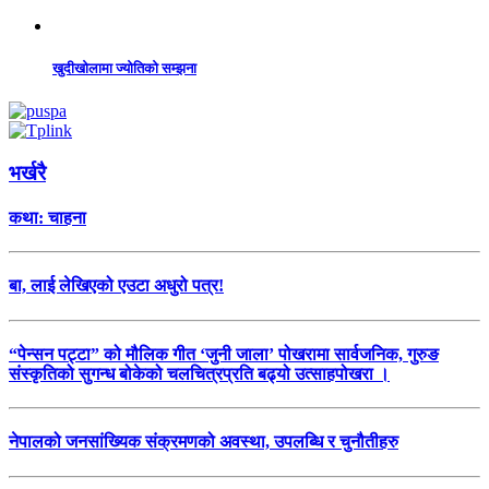
खुदीखोलामा ज्योतिको सम्झना
भर्खरै
कथा: चाहना
बा, लाई लेखिएको एउटा अधुरो पत्र!
“पेन्सन पट्टा” को मौलिक गीत ‘जुनी जाला’ पोखरामा सार्वजनिक, गुरुङ
संस्कृतिको सुगन्ध बोकेको चलचित्रप्रति बढ्यो उत्साहपोखरा ।
नेपालको जनसांख्यिक संक्रमणको अवस्था, उपलब्धि र चुनौतीहरु