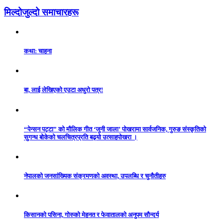
मिल्दोजुल्दो समाचारहरू
कथा: चाहना
बा, लाई लेखिएको एउटा अधुरो पत्र!
“पेन्सन पट्टा” को मौलिक गीत ‘जुनी जाला’ पोखरामा सार्वजनिक, गुरुङ संस्कृतिको
सुगन्ध बोकेको चलचित्रप्रति बढ्यो उत्साहपोखरा ।
नेपालको जनसांख्यिक संक्रमणको अवस्था, उपलब्धि र चुनौतीहरु
किसानको पसिना, गोरुको मेहनत र फेवातालको अनुपम सौन्दर्य