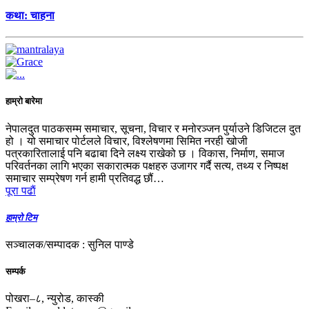
कथा: चाहना
हाम्रो बारेमा
नेपालदुत पाठकसम्म समाचार, सूचना, विचार र मनोरञ्जन पुर्याउने डिजिटल दुत
हो । यो समाचार पोर्टलले विचार, विश्लेषणमा सिमित नरही खोजी
पत्रकारितालाई पनि बढाबा दिने लक्ष्य राखेको छ । विकास, निर्माण, समाज
परिवर्तनका लागि भएका सकारात्मक पक्षहरु उजागर गर्दै सत्य, तथ्य र निष्पक्ष
समाचार सम्प्रेषण गर्न हामी प्रतिवद्ध छौं…
पूरा पढाैं
हाम्रो टिम
सञ्चालक/सम्पादक : सुनिल पाण्डे
सम्पर्क
पोखरा–८, न्युरोड, कास्की