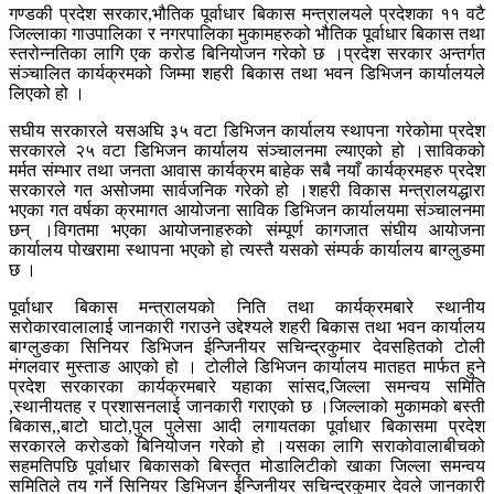
गण्डकी प्रदेश सरकार,भौतिक पूर्वाधार बिकास मन्त्रालयले प्रदेशका ११ वटै
जिल्लाका गाउपालिका र नगरपालिका मुकामहरुको भौतिक पूर्वाधार बिकास तथा
स्तरोन्नतिका लागि एक करोड बिनियोजन गरेको छ ।प्रदेश सरकार अन्तर्गत
संञ्चालित कार्यक्रमको जिम्मा शहरी बिकास तथा भवन डिभिजन कार्यालयले
लिएको हो ।
सघीय सरकारले यसअघि ३५ वटा डिभिजन कार्यालय स्थापना गरेकोमा प्रदेश
सरकारले २५ वटा डिभिजन कार्यालय संञ्चालनमा ल्याएको हो ।साविकको
मर्मत संम्भार तथा जनता आवास कार्यक्रम बाहेक सबै नयाँ कार्यक्रमहरु प्रदेश
सरकारले गत असोजमा सार्वजनिक गरेको हो ।शहरी विकास मन्त्रालयद्धारा
भएका गत वर्षका क्रमागत आयोजना साविक डिभिजन कार्यालयमा संञ्चालनमा
छन् ।विगतमा भएका आयोजनाहरुको संम्पूर्ण कागजात संघीय आयोजना
कार्यालय पोखरामा स्थापना भएको हो त्यस्तै यसको संम्पर्क कार्यालय बाग्लुङमा
छ ।
पूर्वाधार बिकास मन्त्रालयको निति तथा कार्यक्रमबारे स्थानीय
सरोकारवालालाई जानकारी गराउने उद्देश्यले शहरी बिकास तथा भवन कार्यालय
बाग्लुङका सिनियर डिभिजन ईन्जिनीयर सचिन्द्रकुमार देवसहितको टोली
मंगलवार मुस्ताङ आएको हो । टोलीले डिभिजन कार्यालय मातहत मार्फत हुने
प्रदेश सरकारका कार्यक्रमबारे यहाका सांसद,जिल्ला समन्वय समिति
,स्थानीयतह र प्रशासनलाई जानकारी गराएको छ ।जिल्लाको मुकामको बस्ती
बिकास,,बाटो घाटो,पुल पुलेसा आदी लगायतका पूर्वाधार बिकासमा प्रदेश
सरकारले करोडको बिनियोजन गरेको हो ।यसका लागि सराकोवालाबीचको
सहमतिपछि पूर्वाधार बिकासको बिस्तृत मोडालिटीको खाका जिल्ला समन्वय
समितिले तय गर्ने सिनियर डिभिजन ईन्जिनीयर सचिन्द्रकुमार देवले जानकारी