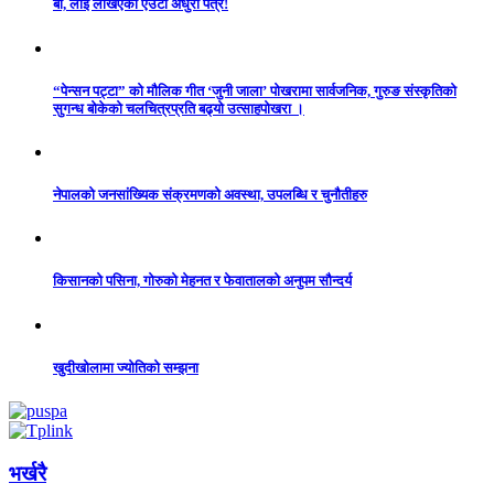
बा, लाई लेखिएको एउटा अधुरो पत्र!
“पेन्सन पट्टा” को मौलिक गीत ‘जुनी जाला’ पोखरामा सार्वजनिक, गुरुङ संस्कृतिको
सुगन्ध बोकेको चलचित्रप्रति बढ्यो उत्साहपोखरा ।
नेपालको जनसांख्यिक संक्रमणको अवस्था, उपलब्धि र चुनौतीहरु
किसानको पसिना, गोरुको मेहनत र फेवातालको अनुपम सौन्दर्य
खुदीखोलामा ज्योतिको सम्झना
भर्खरै