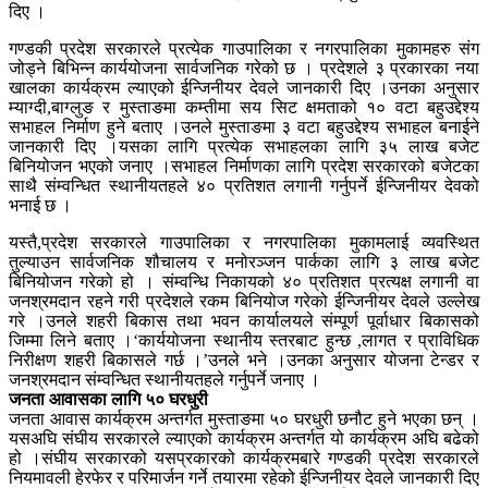
दिए ।
गण्डकी प्रदेश सरकारले प्रत्येक गाउपालिका र नगरपालिका मुकामहरु संग
जोड्ने बिभिन्न कार्ययोजना सार्वजनिक गरेको छ । प्रदेशले ३ प्रकारका नया
खालका कार्यक्रम ल्याएको ईन्जिनीयर देवले जानकारी दिए ।उनका अनुसार
म्याग्दी,बाग्लुङ र मुस्ताङमा कम्तीमा सय सिट क्षमताको १० वटा बहुउद्देश्य
सभाहल निर्माण हुने बताए ।उनले मुस्ताङमा ३ वटा बहुउद्देश्य सभाहल बनाईने
जानकारी दिए ।यसका लागि प्रत्येक सभाहलका लागि ३५ लाख बजेट
बिनियोजन भएको जनाए ।सभाहल निर्माणका लागि प्रदेश सरकारको बजेटका
साथै संम्वन्धित स्थानीयतहले ४० प्रतिशत लगानी गर्नुपर्ने ईन्जिनीयर देवको
भनाई छ ।
यस्तै,प्रदेश सरकारले गाउपालिका र नगरपालिका मुकामलाई व्यवस्थित
तुल्याउन सार्वजनिक शौचालय र मनोरञ्जन पार्कका लागि ३ लाख बजेट
बिनियोजन गरेको हो । संम्वन्धि निकायको ४० प्रतिशत प्रत्यक्ष लगानी वा
जनश्रमदान रहने गरी प्रदेशले रकम बिनियोज गरेको ईन्जिनीयर देवले उल्लेख
गरे ।उनले शहरी बिकास तथा भवन कार्यालयले संम्पूर्ण पूर्वाधार बिकासको
जिम्मा लिने बताए ।‘कार्ययोजना स्थानीय स्तरबाट हुन्छ ,लागत र प्राविधिक
निरीक्षण शहरी बिकासले गर्छ ।’उनले भने ।उनका अनुसार योजना टेन्डर र
जनश्रमदान संम्वन्धित स्थानीयतहले गर्नुपर्ने जनाए ।
जनता आवासका लागि ५० घरधुरी
जनता आवास कार्यक्रम अन्तर्गत मुस्ताङमा ५० घरधुरी छनौट हुने भएका छन् ।
यसअघि संघीय सरकारले ल्याएको कार्यक्रम अन्तर्गत यो कार्यक्रम अघि बढेको
हो ।संघीय सरकारको यसप्रकारको कार्यक्रमबारे गण्डकी प्रदेश सरकारले
नियमावली हेरफेर र परिमार्जन गर्ने तयारमा रहेको ईन्जिनीयर देवले जानकारी दिए