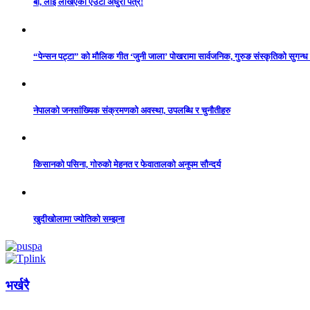
बा, लाई लेखिएको एउटा अधुरो पत्र!
“पेन्सन पट्टा” को मौलिक गीत ‘जुनी जाला’ पोखरामा सार्वजनिक, गुरुङ संस्कृतिको सुगन्
नेपालको जनसांख्यिक संक्रमणको अवस्था, उपलब्धि र चुनौतीहरु
किसानको पसिना, गोरुको मेहनत र फेवातालको अनुपम सौन्दर्य
खुदीखोलामा ज्योतिको सम्झना
भर्खरै