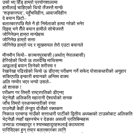
उसो भए हिँड् हाम्रो प्रयोगशालामा
हामीलाई चाहिएको थियो तँजस्तै मान्छे
‘शङ्कास्पद’, पहुँचविहीन, आवाजविहीन
दे बयान छिटो–
बलात्कारपछि मैले नै हो निर्मलाको हत्या गरेको भनेर
दिइस् भने तैँले बयान हामीले सोचेजस्तै
जोगिनेछन् हाम्रा मान्छेहरू
जोगिनेछ हाम्रो सत्ता
जोगिनेछ हाम्रो पद र सुखसयल तेरो एउटा बयानले
मौनमौन थियो– कञ्चनपुरबासी (अर्थात् नेपालबासी)
हेरिरहेको थियो ऊ तलदेखि माथिसम्म
आफूलाई बयान लिनेको शरीरमा र
रेखारेखा पढिरहेको थियो ऊ डीएनए परीक्षण गर्ने सफेद पोसाकधारीको अनुहार
सकिएपछि इन्कारी बयानको अन्तिम वाक्य
अलि गम्भीर भएर भन्यो उसले–
ओ शासक !
परीक्षण गर तिम्री राष्ट्रपतिको डीएनए
भेट्नेछौ अलिकति महारानी ऐश्वर्याको सनक
जाँच तिम्रो प्रधानमन्त्रीको रगत
पाउनेछौ केही लेन्डुप दोर्जेको रक्तकण
निकाल प्रचण्ड नाउँको सत्ताधारी पार्टीको द्वितीय अध्यक्षको टाउकोबाट अलिकत
भेट्नेछौ त्यहाँ ख्रुस्चेभ र देङका असली प्रतिबिम्बहरू
उभ्याऊ रामबहादुर र श्यामबहादुरहरूलाई कठघरामा
पारिदिएका हुन् तयार बलात्कारका लागि