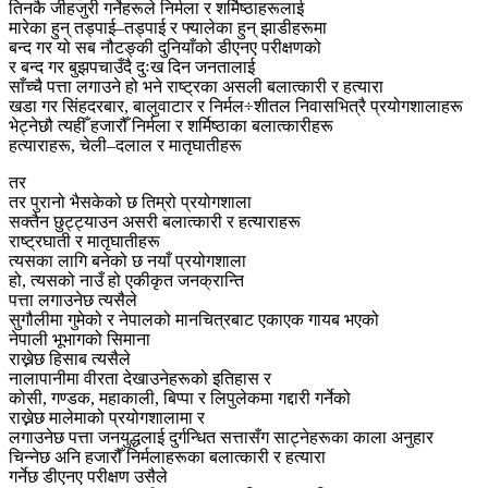
तिनकै जीहजुरी गर्नेहरूले निर्मला र शर्मिष्ठाहरूलाई
मारेका हुन् तड्पाई–तड्पाई र फ्यालेका हुन् झाडीहरूमा
बन्द गर यो सब नौटङ्की दुनियाँको डीएनए परीक्षणको
र बन्द गर बुझपचाउँदै दुःख दिन जनतालाई
साँच्चै पत्ता लगाउने हो भने राष्ट्रका असली बलात्कारी र हत्यारा
खडा गर सिंहदरबार, बालुवाटार र निर्मल÷शीतल निवासभित्रै प्रयोगशालाहरू
भेट्नेछौ त्यहीँ हजारौँ निर्मला र शर्मिष्ठाका बलात्कारीहरू
हत्याराहरू, चेली–दलाल र मातृघातीहरू
तर
तर पुरानो भैसकेको छ तिम्रो प्रयोगशाला
सक्तैन छुट्ट्याउन असरी बलात्कारी र हत्याराहरू
राष्ट्रघाती र मातृघातीहरू
त्यसका लागि बनेको छ नयाँ प्रयोगशाला
हो, त्यसको नाउँ हो एकीकृत जनक्रान्ति
पत्ता लगाउनेछ त्यसैले
सुगौलीमा गुमेको र नेपालको मानचित्रबाट एकाएक गायब भएको
नेपाली भूभागको सिमाना
राख्नेछ हिसाब त्यसैले
नालापानीमा वीरता देखाउनेहरूको इतिहास र
कोसी, गण्डक, महाकाली, बिप्पा र लिपुलेकमा गद्दारी गर्नेको
राख्नेछ मालेमाको प्रयोगशालामा र
लगाउनेछ पत्ता जनयुद्धलाई दुर्गन्धित सत्तासँग साट्नेहरूका काला अनुहार
चिन्नेछ अनि हजारौँ निर्मलाहरूका बलात्कारी र हत्यारा
गर्नेछ डीएनए परीक्षण उसैले