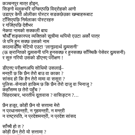
कञ्चनपुर मात्र होइन,
सिङ्गो मलुकभरि दन्किएपछि विद्रोहको आगो
उडाएर केपी ओलीका पोस्टर सडकछेउका खम्बाहरूबाट
टाँसिएपछि निर्मलाका पोस्टरहरु
र गर्जिएपछि देशैभर
नेकपा नामको सक्कली बाघ
चौधौँ शङ्कास्पद व्यक्तिको सूचीमा थपियो एउटा अर्को पात्र
जे पनि हुन सक्छ उसको नाम
काठमाडौँमा भेटियो एउटा ‘लागूपदार्थ दुव्र्यसनी’
(ऊ क्रान्तिको दुव्र्यसनी पनि हुनसक्छ र हुनसक्छ साँच्चिकै पेसेवर दुव्र्यसनी)
र सुरु गरियो उसको डीएनए परीक्षण !
डीएनए परीक्षणअघि सोधियो उसलाई–
मन्त्री छ कि छैन तेरो बाउ वा काका ?
सांसद हो कि हैन तेरो मामा वा ससुरा ?
पुलिस–सेनाको हाकिम छ कि छैन तेरो दाजु वा भिनाजु ?
कहाँसम्म छ तेरो पहुँच ?
सिंहदरबार, भारतीय दूतावास ? वासिङ्टन ?…
छैन हजूर, कोही छैन यो सत्तामा मेरो
न प्रधानमन्त्री, न गृहमन्त्री, न मन्त्री
न राष्ट्रपति, न प्रदेशमन्त्री, न प्रदेश सांसद
साँच्चै हो त ?
कोही छैन तेरो यो सत्तामा ?