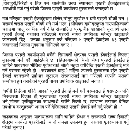
,हावाहुरी,सिरेटो र हिउ पर्न थालेपछि उक्त स्थानका प्रहरी ईकाईहरुलाई
अस्थायी मर्ज गर्नु परेको जिल्ला प्रहरी कार्यालय मुस्ताङले जनाएको छ ।
मर्ज गरिएका प्रहरी ईकाईहरुमा छोसेर,छोनुप,सुर्खाङ र घमी प्रहरी चौकी छन् ।
यसवर्ष चराङ प्रहरी चौकी भने मर्ज भएन ।लोघेकर दामोदरकुण्ड गाउपालिकाको
चराङमा चालु आर्थिक वर्ष देखि संञ्चालित प्रभू बैंक शाखाको सुरक्षार्थ उक्त
प्रहरी ईकाई यथावत राखिएको प्रहरी नायव उपरिक्षक महेन्द्र खड्काले
जानकारी दिए ।उनका अनुसार मर्ज गरिएका ४ प्रहरी ईकाईका ३३ प्रहरी
जवानलाई जिल्ला मुकाममा गाभिएको बताए ।
जिल्ला प्रहरी कार्यालयले वर्षेनी सिमावर्ती क्षेत्रका प्रहरी ईकाईलाई जिल्ला
मुकाममा मर्ज गर्दै आईरहेको छ ।हिउदयामको चिसो थेग्न प्रहरी ईकाईलाई
चाहिने आवश्यक भौतिक पूर्वाधारको जोहो नहुदा वषौदेखि प्रहरी ईकाईलाई मर्ज
गर्ने परम्परा रहेको हो ।सरकारले बाह्ै महिना उपल्लो मुस्ताङमा रहेर प्रहरी
ईकाई बस्नसक्ने पूर्वाधार जुटाउन सरकारलाई माग गरिएको भएपनि यसको
संम्वोधन हुन नसकेको प्रहरी नायव उपरिक्षक खड्काले जनाए ।
‘वर्षेनी हिउँदमा गरिदै आएको प्रहरी ईकाई मर्ज गर्ने परम्परालाई यसपटक पनि
निरन्तरता दिएका हौ,’मुस्ताङका प्रहरी नायव उपरिक्षक महेन्द्र खड्काले
भने,‘मौसम प्रतिकुलका साथसाथै गाउँनै रिक्तो छ, खाद्यान्न लगायत दैनिक
उपभोग्य बस्तुहरुको अभाव पर्ने देखिएकाले प्रहरी ईकाई मर्ज गर्नु परेको हो।’
खड्काका अनुसार यातायातका लागि चाहिने ईन्धन र सरकारले उच्च हिमाली
क्षेत्रमा कार्यरत प्रहरीलाई न्यानो कपडा उपलब्ध हुन नसक्दा पूनस्थापना गर्नु
परेको सुनाए।