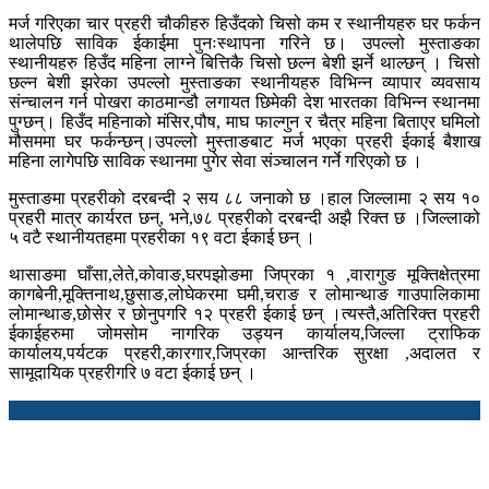
मर्ज गरिएका चार प्रहरी चौकीहरु हिउँदको चिसो कम र स्थानीयहरु घर फर्कन
थालेपछि साविक ईकाईमा पुनःस्थापना गरिने छ। उपल्लो मुस्ताङका
स्थानीयहरु हिउँद महिना लाग्ने बित्तिकै चिसो छल्न बेशी झर्ने थाल्छन् । चिसो
छल्न बेशी झरेका उपल्लो मुस्ताङका स्थानीयहरु विभिन्न व्यापार व्यवसाय
संन्चालन गर्न पोखरा काठमान्डौ लगायत छिमेकी देश भारतका विभिन्न स्थानमा
पुग्छन्। हिउँद महिनाको मंसिर,पौष, माघ फाल्गुन र चैत्र महिना बिताएर घमिलो
मौसममा घर फर्कन्छन्।उपल्लो मुस्ताङबाट मर्ज भएका प्रहरी ईकाई बैशाख
महिना लागेपछि साविक स्थानमा पुगेर सेवा संञ्चालन गर्ने गरिएको छ ।
मुस्ताङमा प्रहरीको दरबन्दी २ सय ८८ जनाको छ ।हाल जिल्लामा २ सय १०
प्रहरी मात्र कार्यरत छन्, भने,७८ प्रहरीको दरबन्दी अझै रिक्त छ ।जिल्लाको
५ वटै स्थानीयतहमा प्रहरीका १९ वटा ईकाई छन् ।
थासाङमा घाँसा,लेते,कोवाङ,घरपझोङमा जिप्रका १ ,वारागुङ मूक्तिक्षेत्रमा
कागबेनी,मूक्तिनाथ,छुसाङ,लोघेकरमा घमी,चराङ र लोमान्थाङ गाउपालिकामा
लोमान्थाङ,छोसेर र छोनुपगरि १२ प्रहरी ईकाई छन् ।त्यस्तै,अतिरिक्त प्रहरी
ईकाईहरुमा जोमसोम नागरिक उड्यन कार्यालय,जिल्ला ट्राफिक
कार्यालय,पर्यटक प्रहरी,कारगार,जिप्रका आन्तरिक सुरक्षा ,अदालत र
सामूदायिक प्रहरीगरि ७ वटा ईकाई छन् ।