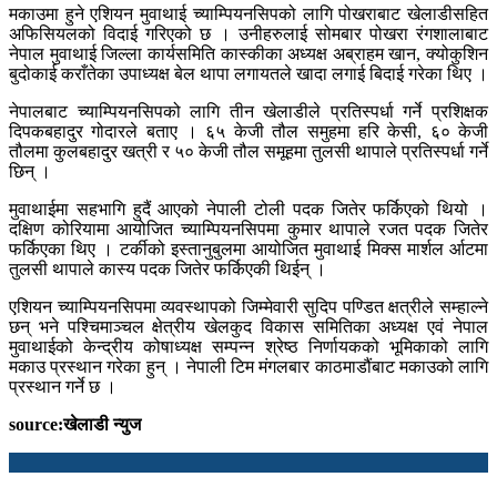
मकाउमा हुने एशियन मुवाथाई च्याम्पियनसिपको लागि पोखराबाट खेलाडीसहित
अफिसियलको विदाई गरिएको छ । उनीहरुलाई सोमबार पोखरा रंगशालाबाट
नेपाल मुवाथाई जिल्ला कार्यसमिति कास्कीका अध्यक्ष अब्राहम खान, क्योकुशिन
बुदोकाई कराँतेका उपाध्यक्ष बेल थापा लगायतले खादा लगाई बिदाई गरेका थिए ।
नेपालबाट च्याम्पियनसिपको लागि तीन खेलाडीले प्रतिस्पर्धा गर्ने प्रशिक्षक
दिपकबहादुर गोदारले बताए । ६५ केजी तौल समुहमा हरि केसी, ६० केजी
तौलमा कुलबहादुर खत्री र ५० केजी तौल समूहमा तुलसी थापाले प्रतिस्पर्धा गर्ने
छिन् ।
मुवाथाईमा सहभागि हुदैं आएको नेपाली टोली पदक जितेर फर्किएको थियो ।
दक्षिण कोरियामा आयोजित च्याम्पियनसिपमा कुमार थापाले रजत पदक जितेर
फर्किएका थिए । टर्कीको इस्तानुबुलमा आयोजित मुवाथाई मिक्स मार्शल र्आटमा
तुलसी थापाले कास्य पदक जितेर फर्किएकी थिईन् ।
एशियन च्याम्पियनसिपमा व्यवस्थापको जिम्मेवारी सुदिप पण्डित क्षत्रीले सम्हाल्ने
छन् भने पश्चिमाञ्चल क्षेत्रीय खेलकुद विकास समितिका अध्यक्ष एवं नेपाल
मुवाथाईको केन्द्रीय कोषाध्यक्ष सम्पन्न श्रेष्ठ निर्णायकको भूमिकाको लागि
मकाउ प्रस्थान गरेका हुन् । नेपाली टिम मंगलबार काठमाडौंबाट मकाउको लागि
प्रस्थान गर्ने छ ।
source:खेलाडी न्युज