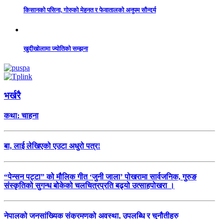
किसानको पसिना, गोरुको मेहनत र फेवातालको अनुपम सौन्दर्य
खुदीखोलामा ज्योतिको सम्झना
भर्खरै
कथा: चाहना
बा, लाई लेखिएको एउटा अधुरो पत्र!
“पेन्सन पट्टा” को मौलिक गीत ‘जुनी जाला’ पोखरामा सार्वजनिक, गुरुङ
संस्कृतिको सुगन्ध बोकेको चलचित्रप्रति बढ्यो उत्साहपोखरा ।
नेपालको जनसांख्यिक संक्रमणको अवस्था, उपलब्धि र चुनौतीहरु