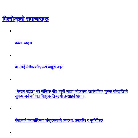
मिल्दोजुल्दो समाचारहरू
कथा: चाहना
बा, लाई लेखिएको एउटा अधुरो पत्र!
“पेन्सन पट्टा” को मौलिक गीत ‘जुनी जाला’ पोखरामा सार्वजनिक, गुरुङ संस्कृतिको
सुगन्ध बोकेको चलचित्रप्रति बढ्यो उत्साहपोखरा ।
नेपालको जनसांख्यिक संक्रमणको अवस्था, उपलब्धि र चुनौतीहरु