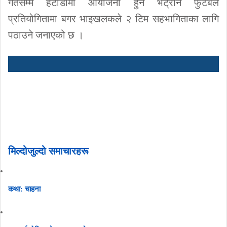
गतेसम्म हेटौडामा आयोजना हुने भेट्रान फुटबल
प्रतियोगितामा बगर भाइखलकले २ टिम सहभागिताका लागि
पठाउने जनाएको छ ।
मिल्दोजुल्दो समाचारहरू
कथा: चाहना