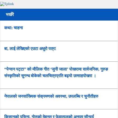
भर्खरै
कथा: चाहना
बा, लाई लेखिएको एउटा अधुरो पत्र!
“पेन्सन पट्टा” को मौलिक गीत ‘जुनी जाला’ पोखरामा सार्वजनिक, गुरुङ
संस्कृतिको सुगन्ध बोकेको चलचित्रप्रति बढ्यो उत्साहपोखरा ।
नेपालको जनसांख्यिक संक्रमणको अवस्था, उपलब्धि र चुनौतीहरु
किसानको पसिना, गोरुको मेहनत र फेवातालको अनुपम सौन्दर्य