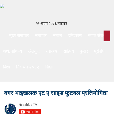
मुख्य समाचार
समाचार
समाज
दृष्टिकोण
नेपाल संवाद
अर्थ, वाणिज्य
खेलकुद
स्वास्थ्य
साहित्य
फुर्सद
प्रविधि
विश्व
निर्वाचन २०८२
शिक्षा
बगर भाइखलक एट ए साइड फुटबल प्रतियोगिता