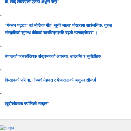
बा, लाई लेखिएको एउटा अधुरो पत्र!
“पेन्सन पट्टा” को मौलिक गीत ‘जुनी जाला’ पोखरामा सार्वजनिक, गुरुङ
संस्कृतिको सुगन्ध बोकेको चलचित्रप्रति बढ्यो उत्साहपोखरा ।
नेपालको जनसांख्यिक संक्रमणको अवस्था, उपलब्धि र चुनौतीहरु
किसानको पसिना, गोरुको मेहनत र फेवातालको अनुपम सौन्दर्य
खुदीखोलामा ज्योतिको सम्झना