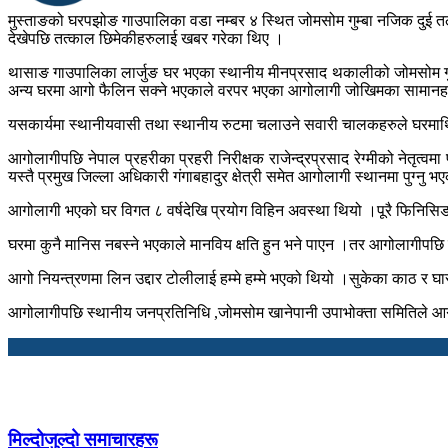
मुस्ताङको घरपझोङ गाउपालिका वडा नम्बर ४ स्थित जोमसोम गुम्बा नजिक दुई त
देखेपछि तत्काल छिमेकीहरुलाई खबर गरेका थिए ।
थासाङ गाउपालिका लार्जुङ घर भएका स्थानीय मीनप्रसाद थकालीको जोमसो
अन्य घरमा आगो फैलिन सक्ने भएकाले वरपर भएका आगोलागी जोखिमका सामानहरु 
यसकार्यमा स्थानीयवासी तथा स्थानीय रुटमा चलाउने सवारी चालकहरुले घरमा
आगोलागीपछि नेपाल प्रहरीका प्रहरी निरीक्षक राजेन्द्रप्रसाद रेग्मीको नेतृत्
यस्तै प्रमुख जिल्ला अधिकारी गंगाबहादुर क्षेत्री समेत आगोलागी स्थानमा पुग्नु 
आगोलागी भएको घर विगत ८ वर्षदेखि प्रयोग विहिन अवस्था थियो ।पूरै फिनिसिङ
घरमा कुनै मानिस नबस्ने भएकाले मानविय क्षति हुन भने पाएन ।तर आगोलागीपछि घ
आगो नियन्त्रणमा लिन उद्दार टोलीलाई हम्मे हम्मे भएको थियो ।सुकेका काठ र घ
आगोलागीपछि स्थानीय जनप्रतिनिधि ,जोमसोम खानेपानी उपाभोक्ता समितिले आग
मिल्दोजुल्दो समाचारहरू