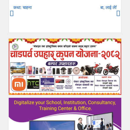
कथा: चाहना
बा, लाई लेखिएको ए