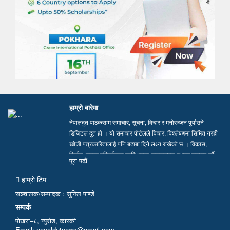
हाम्रो बारेमा
नेपालदुत पाठकसम्म समाचार, सूचना, विचार र मनोरञ्जन पुर्याउने
डिजिटल दुत हो । यो समाचार पोर्टलले विचार, विश्लेषणमा सिमित नरही
खोजी पत्रकारितालाई पनि बढाबा दिने लक्ष्य राखेको छ । विकास,
निर्माण, समाज परिवर्तनका लागि भएका सकारात्मक पक्षहरु उजागर गर्दै
पूरा पढाैं
सत्य, तथ्य र निष्पक्ष समाचार सम्प्रेषण गर्न हामी प्रतिवद्ध छौं…
हाम्रो टिम
सञ्चालक/सम्पादक : सुनिल पाण्डे
सम्पर्क
पोखरा–८, न्युरोड, कास्की
Email: nepaldutnews@gmail.com